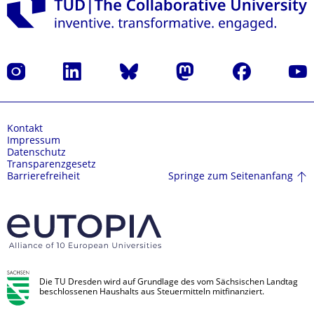
Instagram
LinkedIn
Bluesky
Mastodon
Facebook
Yout
Kontakt
Impressum
Datenschutz
Transparenzgesetz
Springe zum Seitenanfang
Barrierefreiheit
Die TU Dresden wird auf Grundlage des vom Sächsischen Landtag
beschlossenen Haushalts aus Steuermitteln mitfinanziert.