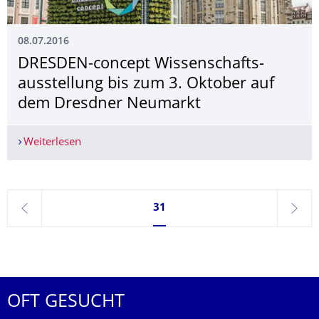
08.07.2016
DRESDEN-concept Wissenschafts­
ausstellung bis zum 3. Oktober auf
dem Dresdner Neumarkt
Weiterlesen
DRESDEN-concept Wissenschaftsausstellung bis
Seite 31, aktuell ausgewählt
31
zurück
weite
OFT GESUCHT