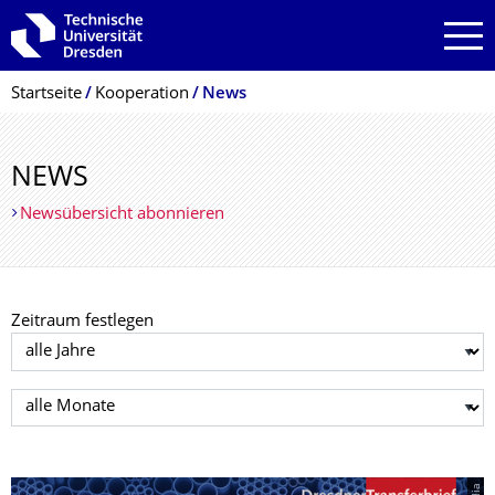
Zur Hauptnavigation springen
Zur Suche springen
Zum Inhalt springen
Breadcrumb-Menü
Startseite
Kooperation
News
NEWS
Newsübersicht abonnieren
Zeitraum festlegen
Jahr auswählen
Monat auswählen