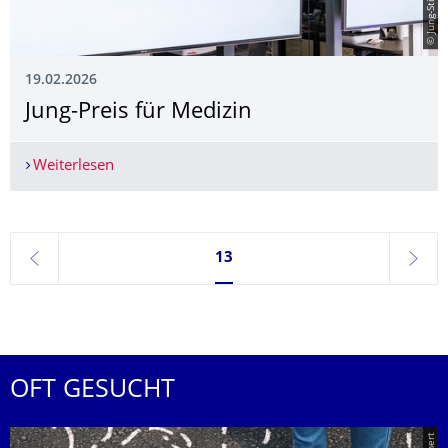
19.02.2026
Jung-Preis für Medizin
Weiterlesen
Jung-Preis für Medizin
Seite 13, aktuell ausgewählt
13
zurück
weite
OFT GESUCHT