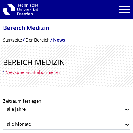
Zur Hauptnavigation springen
Zur Suche springen
Zum Inhalt springen
Bereich Medizin
Breadcrumb-Menü
Startseite
Der Bereich
News
BEREICH MEDIZIN
Newsübersicht abonnieren
Zeitraum festlegen
Jahr auswählen
Monat auswählen