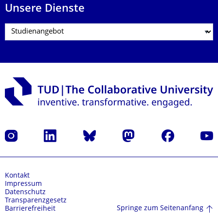
Unsere Dienste
Instagram
LinkedIn
Bluesky
Mastodon
Facebook
Yout
Kontakt
Impressum
Datenschutz
Transparenzgesetz
Springe zum Seitenanfang
Barrierefreiheit