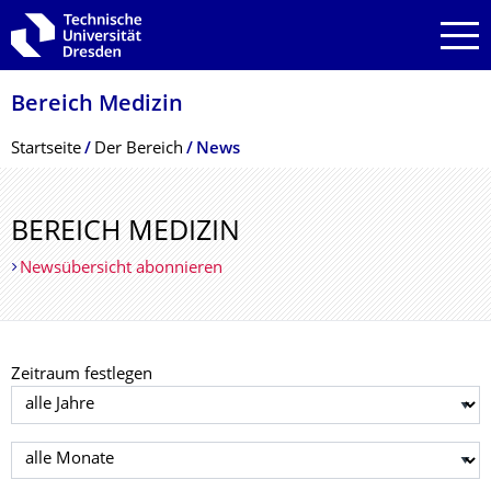
Zur Hauptnavigation springen
Zur Suche springen
Zum Inhalt springen
Bereich Medizin
Breadcrumb-Menü
Startseite
Der Bereich
News
BEREICH MEDIZIN
Newsübersicht abonnieren
Zeitraum festlegen
Jahr auswählen
Monat auswählen