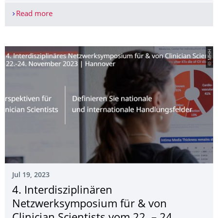
Read more
Ask me anything - „Wenn ich groß bin werde ich P
© MHH
Jul 19, 2023
4. Interdisziplinären
Netzwerksymposium für & von