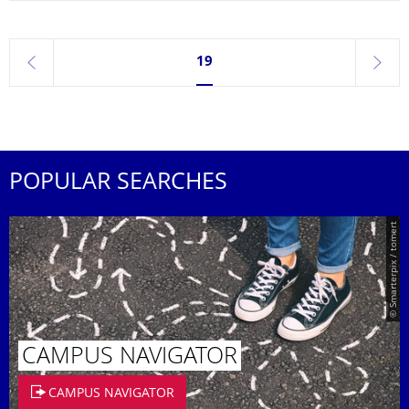
Currently on page 19
19
previous
next
POPULAR SEARCHES
© Smarterpix / tomert
CAMPUS NAVIGATOR
CAMPUS NAVIGATOR