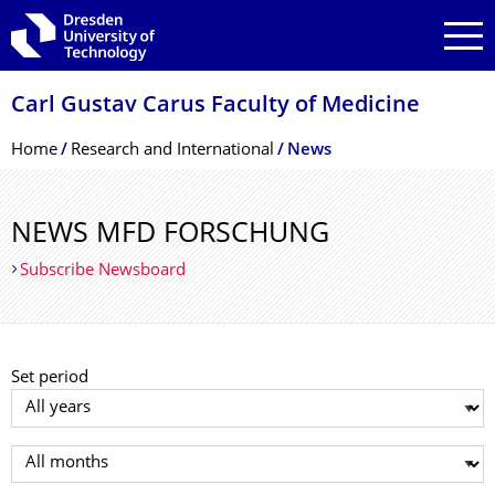
Skip to main navigation
Skip to search
Skip to content
Carl Gustav Carus Faculty of Medicine
Breadcrumb Menu
Home
Research and International
News
NEWS MFD FORSCHUNG
Subscribe Newsboard
Set period
Select year
Select month