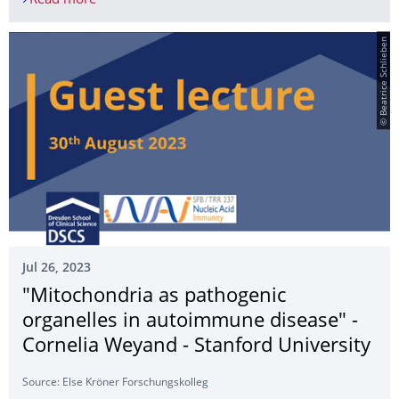
Read more
Marwa El-Sherbini Stipendium - Bewerbungsschl
© Beatrice Schlieben
Jul 26, 2023
"Mitochondria as pathogenic
organelles in autoimmune disease" -
Cornelia Weyand - Stanford University
Source: Else Kröner Forschungs­kolleg