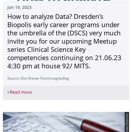
Jun 19, 2023
How to analyze Data? Dresden’s
Biopolis early career programs under
the umbrella of the (DSCS) very much
invite you for our upcoming Meetup
series Clinical Science Key
competencies continuing on 21.06.23
4:30 pm at house 92/ MITS.
Source: Else Kröner Forschungs­kolleg
Read more
How to analyze Data? Dresden’s Biopolis early c