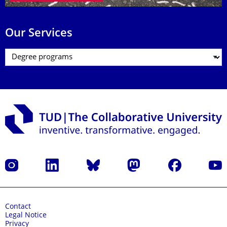
Our Services
Instagram
LinkedIn
Bluesky
Mastodon
Facebook
YouT
Contact
Legal Notice
Privacy