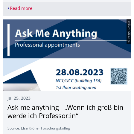
Read more
"Mitochondria as pathogenic organelles in autoi
© Peggy Jungke
Jul 25, 2023
Ask me anything - „Wenn ich groß bin
werde ich Professor:in“
Source: Else Kröner Forschungs­kolleg