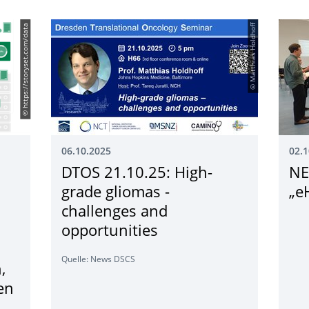
© https://storyset.com/data
© Matthias Holdhoff
06.10.2025
02.1
DTOS 21.10.25: High-
NE
grade gliomas -
„e
challenges and
opportunities
Quelle: News DSCS
,
en