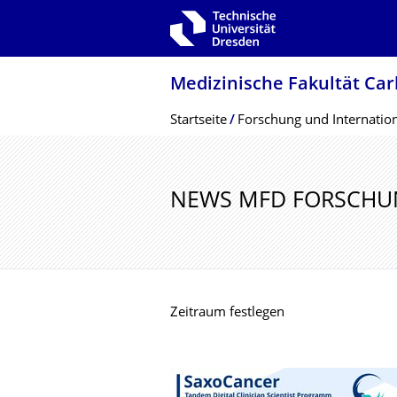
Zur Hauptnavigation springen
Zur Suche springen
Zum Inhalt springen
Medizinische Fakultät Car
Breadcrumb-Menü
Startseite
Forschung und Internatio
NEWS MFD FORSCHU
Zeitraum festlegen