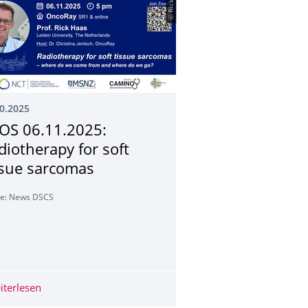
© Rick Haas
0.2025
OS 06.11.2025:
diotherapy for soft
ssue sarcomas
le: News DSCS
ht Projektpräsentationen in der digitalen Onkologie
at is Good Scientific Practice" and "Abuse of Power in Science"
iterlesen
DTOS 06.11.2025: Radiotherapy for soft tissue sarcoma