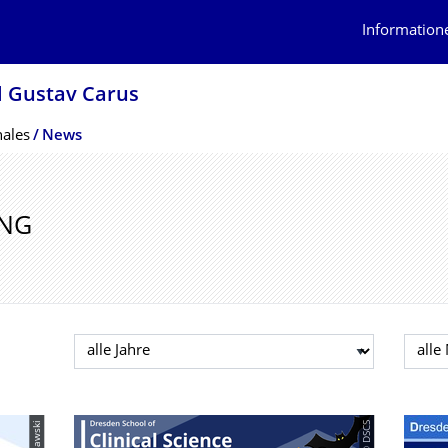
Information
l Gustav Carus
nales
News
NG
Jahr auswählen
Mona
© DSCS