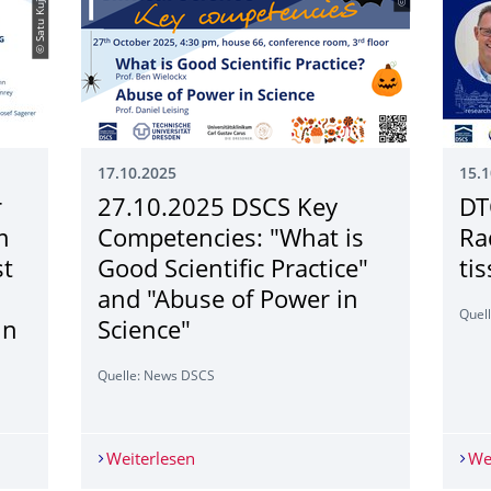
© Satu Kujawski
17.10.2025
15.1
r
27.10.2025 DSCS Key
DT
m
Competencies: "What is
Ra
st
Good Scientific Practice"
ti
and "Abuse of Power in
Quel
in
Science"
Quelle: News DSCS
das SaxoCancer Tandem Digital Clinician Scientist Programm: ac
Weiterlesen
27.10.2025 DSCS Key Competencies: "Wh
We