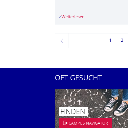
Weiterlesen
7. IRTG2251 Retreat i
1
2
zurück
OFT GESUCHT
FINDEN!
CAMPUS NAVIGATOR