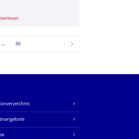
 José Carreras Leukämie-Stiftung
iterlesen
Eine Woche voller Austausch: Shinshu University zu Gas
30
weiter
fonverzeichnis
lenangebote
se