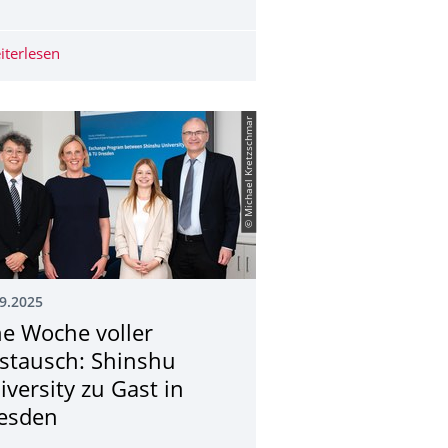
Daten organisieren, verstehen, wiederfinden, archivieren und 
hallenges and opportunities
iterlesen
NETZWERKSTUDIO „eHealth“
© Michael Kretzschmar
9.2025
ne Woche voller
stausch: Shinshu
iversity zu Gast in
esden