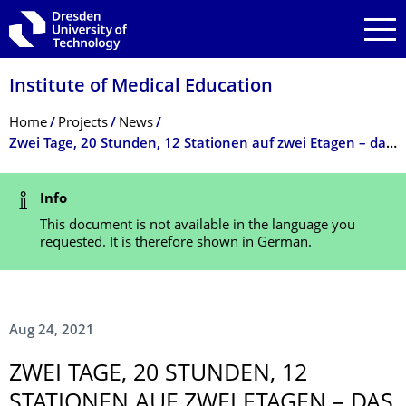
Skip to main navigation
Skip to search
Skip to content
Institute of Medical Education
Breadcrumb Menu
Home
Projects
News
Zwei Tage, 20 Stunden, 12 Stationen auf zwei Etagen – das ist Prüfungsnormalität im MITZ
Status Message
Info
This document is not available in the language you
requested. It is therefore shown in German.
Aug 24, 2021
ZWEI TAGE, 20 STUNDEN, 12
STATIONEN AUF ZWEI ETAGEN – DAS