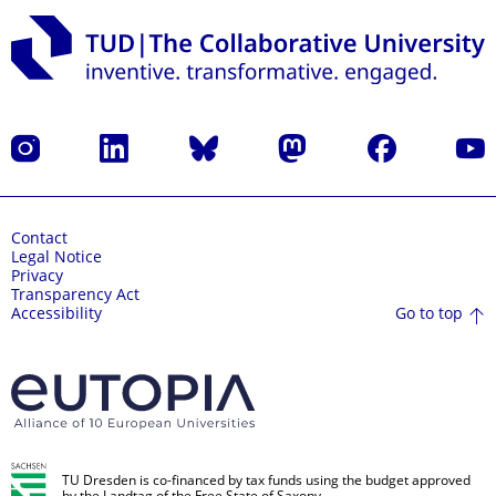
Instagram
LinkedIn
Bluesky
Mastodon
Facebook
YouT
Contact
Legal Notice
Privacy
Transparency Act
Go to top
Accessibility
TU Dresden is co-financed by tax funds using the budget approved