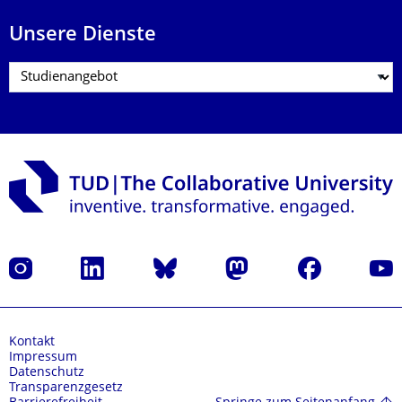
Unsere Dienste
Instagram
LinkedIn
Bluesky
Mastodon
Facebook
Yout
Kontakt
Impressum
Datenschutz
Transparenzgesetz