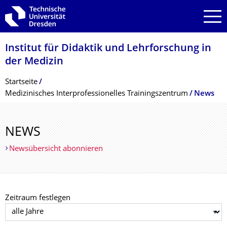
Zur Hauptnavigation springen
Zur Suche springen
Zum Inhalt springen
Institut für Didaktik und Lehrforschung in
der Medizin
Breadcrumb-Menü
Startseite
Medizinisches Interprofessionelles Trainingszentrum
News
NEWS
Newsübersicht abonnieren
Zeitraum festlegen
Jahr auswählen