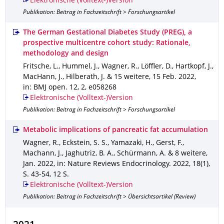
Elektronische (Volltext-)Version
Publikation: Beitrag in Fachzeitschrift > Forschungsartikel
The German Gestational Diabetes Study (PREG), a
prospective multicentre cohort study: Rationale,
methodology and design
Fritsche, L., Hummel, J., Wagner, R., Löffler, D., Hartkopf, J.,
MacHann, J., Hilberath, J. & 15 weitere
,
15 Feb. 2022
,
in: BMJ open
.
12
,
2
,
e058268
Elektronische (Volltext-)Version
Publikation: Beitrag in Fachzeitschrift > Forschungsartikel
Metabolic implications of pancreatic fat accumulation
Wagner, R., Eckstein, S. S., Yamazaki, H., Gerst, F.,
Machann, J., Jaghutriz, B. A., Schürmann, A. & 8 weitere
,
Jan. 2022
,
in: Nature Reviews Endocrinology
.
2022
,
18(1)
,
S. 43-54
,
12 S.
Elektronische (Volltext-)Version
Publikation: Beitrag in Fachzeitschrift > Übersichtsartikel (Review)