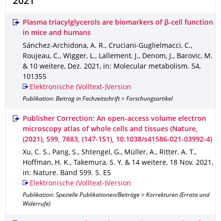
2021
Plasma triacylglycerols are biomarkers of β-cell function
in mice and humans
Sánchez-Archidona, A. R., Cruciani-Guglielmacci, C.,
Roujeau, C., Wigger, L., Lallement, J., Denom, J., Barovic, M.
& 10 weitere
,
Dez. 2021
,
in: Molecular metabolism
.
54
,
101355
Elektronische (Volltext-)Version
Publikation: Beitrag in Fachzeitschrift > Forschungsartikel
Publisher Correction: An open-access volume electron
microscopy atlas of whole cells and tissues (Nature,
(2021), 599, 7883, (147-151), 10.1038/s41586-021-03992-4)
Xu, C. S., Pang, S., Shtengel, G., Müller, A., Ritter, A. T.,
Hoffman, H. K., Takemura, S. Y. & 14 weitere
,
18 Nov. 2021
,
in: Nature
.
Band 599
.
S. E5
Elektronische (Volltext-)Version
Publikation: Spezielle Publikationen/Beiträge > Korrekturen (Errata und
Widerrufe)