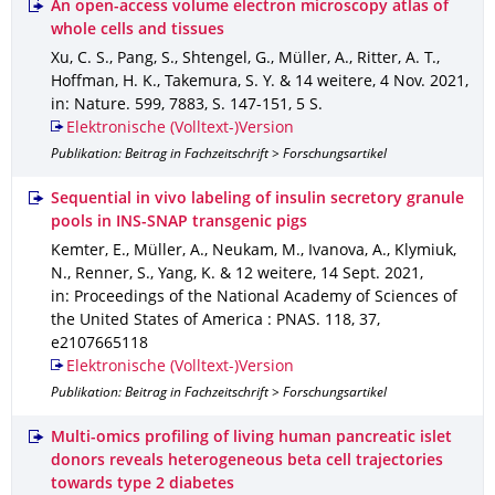
An open-access volume electron microscopy atlas of
whole cells and tissues
Xu, C. S., Pang, S., Shtengel, G., Müller, A., Ritter, A. T.,
Hoffman, H. K., Takemura, S. Y. & 14 weitere
,
4 Nov. 2021
,
in: Nature
.
599
,
7883
,
S. 147-151
,
5 S.
Elektronische (Volltext-)Version
Publikation: Beitrag in Fachzeitschrift > Forschungsartikel
Sequential in vivo labeling of insulin secretory granule
pools in INS-SNAP transgenic pigs
Kemter, E., Müller, A., Neukam, M., Ivanova, A., Klymiuk,
N., Renner, S., Yang, K. & 12 weitere
,
14 Sept. 2021
,
in: Proceedings of the National Academy of Sciences of
the United States of America : PNAS
.
118
,
37
,
e2107665118
Elektronische (Volltext-)Version
Publikation: Beitrag in Fachzeitschrift > Forschungsartikel
Multi-omics profiling of living human pancreatic islet
donors reveals heterogeneous beta cell trajectories
towards type 2 diabetes