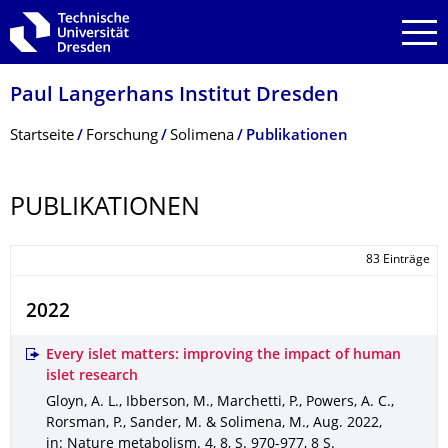
Zur Hauptnavigation springen
Zur Suche springen
Zum Inhalt springen
Paul Langerhans Institut Dresden
Breadcrumb-Menü
Startseite
Forschung
Solimena
Publikationen
PUBLIKATIONEN
83 Einträge
2022
Every islet matters: improving the impact of human
islet research
Gloyn, A. L., Ibberson, M., Marchetti, P., Powers, A. C.,
Rorsman, P., Sander, M. & Solimena, M.
,
Aug. 2022
,
in: Nature metabolism
.
4
,
8
,
S. 970-977
,
8 S.