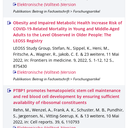
Elektronische (Volltext-)Version
Publikation: Beitrag in Fachzeitschrift > Forschungsartikel
Obesity and Impaired Metabolic Health Increase Risk of
COVID-19-Related Mortality in Young and Middle-Aged
Adults to the Level Observed in Older People: The
LEOSS Registry
LEOSS Study Group, Stefan, N., Sippel, K., Heni, M.,
Fritsche, A., Wagner, R., Jakob, C. E. & 23 weitere
,
11 Mai
2022
,
in: Frontiers in medicine
.
9
,
2022
,
S. 1-12
,
12 S.
,
875430
Elektronische (Volltext-)Version
Publikation: Beitrag in Fachzeitschrift > Forschungsartikel
PTBP1 promotes hematopoietic stem cell maintenance
and red blood cell development by ensuring sufficient
availability of ribosomal constituents
Rehn, M., Wenzel, A., Frank, A. K., Schuster, M. B., Pundhir,
S., Jørgensen, N., Vitting-Seerup, K. & 13 weitere
,
10 Mai
2022
,
in: Cell reports
.
39
,
6
,
110793