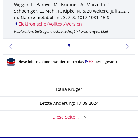
Wigger, L., Barovic, M., Brunner, A., Marzetta, F.,
Schoeniger, E., Mehl, F., Kipke, N. & 20 weitere
,
Juli 2021
,
in: Nature metabolism
.
3
,
7
,
S. 1017-1031
,
15 S.
Elektronische (Volltext-)Version
Publikation: Beitrag in Fachzeitschrift > Forschungsartikel
Seite 3, aktuell ausgewählt
3
zurück
weite
Diese Informationen werden durch das
FIS
bereitgestellt.
Zu dieser Seite
Dana Krüger
Letzte Änderung: 17.09.2024
Diese Seite …