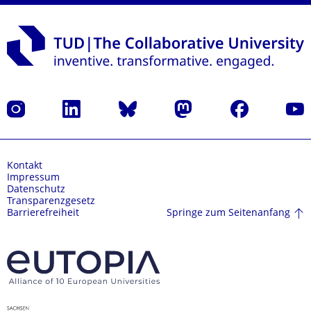
Instagram
LinkedIn
Bluesky
Mastodon
Facebook
Yout
Kontakt
Impressum
Datenschutz
Transparenzgesetz
Springe zum Seitenanfang
Barrierefreiheit