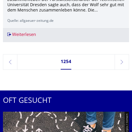
Universität Dresden sagte auch, dass der Wolf sehr gut mit
dem Menschen zusammenleben könne. Die...
Quelle: allgaeuer-zeitung.de
Weiterlesen
Raubtier im Allgäu Debatte bei Memminger Jäge
Seite 1254, aktuell ausgewählt
1254
zurück
weite
OFT GESUCHT
© Smarterpix / tomert