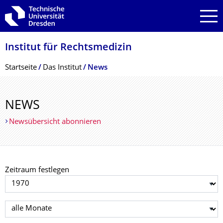
Zur Hauptnavigation springen
Zur Suche springen
Zum Inhalt springen
Institut für Rechtsmedizin
Breadcrumb-Menü
Startseite
Das Institut
News
NEWS
Newsübersicht abonnieren
Zeitraum festlegen
Jahr auswählen
Monat auswählen