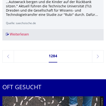
...Autowrack bergen und die Kinder auf der Rückbank
sitzen." Aktuell führen die Technische Universität (TU)
Dresden und die Gesellschaft für Wissens- und
Technologietransfer eine Studie zur "Rubi" durch. Dafür...
Quelle: saechsische.de
Weiterlesen
Dresdner Feuerwehrmesse "Florian": Wie eine Br
Seite 1284, aktuell ausgewählt
1284
zurück
weite
OFT GESUCHT