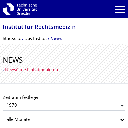
Zur Hauptnavigation springen
Zur Suche springen
Zum Inhalt springen
Institut für Rechtsmedizin
Breadcrumb-Menü
Startseite
Das Institut
News
NEWS
Newsübersicht abonnieren
Zeitraum festlegen
Jahr auswählen
Monat auswählen