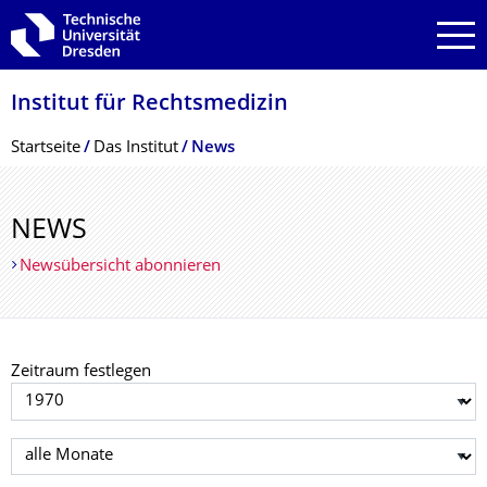
Zur Hauptnavigation springen
Zur Suche springen
Zum Inhalt springen
Institut für Rechtsmedizin
Breadcrumb-Menü
Startseite
Das Institut
News
NEWS
Newsübersicht abonnieren
Zeitraum festlegen
Jahr auswählen
Monat auswählen