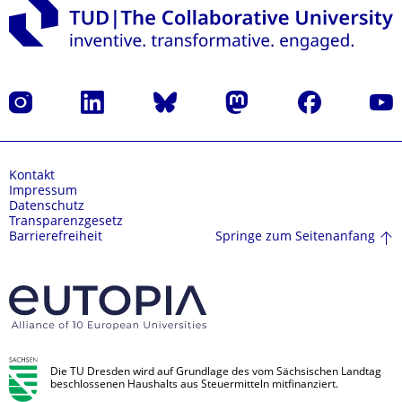
Instagram
LinkedIn
Bluesky
Mastodon
Facebook
Yout
Kontakt
Impressum
Datenschutz
Transparenzgesetz
Springe zum Seitenanfang
Barrierefreiheit
Die TU Dresden wird auf Grundlage des vom Sächsischen Landtag
beschlossenen Haushalts aus Steuermitteln mitfinanziert.