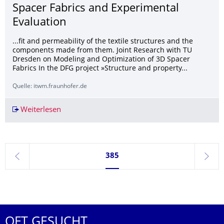
Spacer Fabrics and Experimental
Evaluation
...fit and permeability of the textile structures and the
components made from them. Joint Research with TU
Dresden on Modeling and Optimization of 3D Spacer
Fabrics In the DFG project »Structure and property...
Quelle: itwm.fraunhofer.de
Weiterlesen
Modeling Mechanical Properties of Spacer Fabri
Seite 385, aktuell ausgewählt
385
zurück
weite
OFT GESUCHT