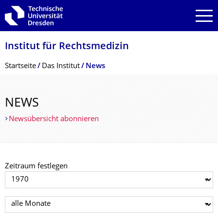
Zur Hauptnavigation springen
Zur Suche springen
Zum Inhalt springen
Institut für Rechtsmedizin
Breadcrumb-Menü
Startseite
Das Institut
News
NEWS
Newsübersicht abonnieren
Zeitraum festlegen
Jahr auswählen
Monat auswählen