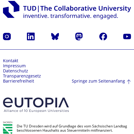
Instagram
LinkedIn
Bluesky
Mastodon
Facebook
Yout
Kontakt
Impressum
Datenschutz
Transparenzgesetz
Springe zum Seitenanfang
Barrierefreiheit
Die TU Dresden wird auf Grundlage des vom Sächsischen Landtag
beschlossenen Haushalts aus Steuermitteln mitfinanziert.