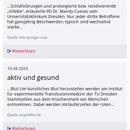
...Schlafstörungen und prolongierte bzw. rezidivierende
„Infekte“, erläuterte PD Dr. Mandy Cuevas vom
Universitätsklinikum Dresden. Nur jeder dritte Betroffene
hat ganzjährig Beschwerden, typisch sind wechselnd
starke...
Quelle: link.springer.com
Weiterlesen
Hausstaubmilbenallergie: Frühzeitig eine AIT 
18.08.2025
aktiv und gesund
...Blut Um künstliches Blut herzustellen werden am Institut
für experimentelle Transfusionsmedizin der TU Dresden
Stammzellen aus dem Knochenmark von Menschen
entnommen. Dabei werden Vorläuferzellen der roten...
Quelle: tvspielfilm.de
Weiterlesen
aktiv und gesund