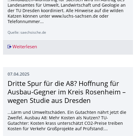
...Wildkatzen-Monitoring für Sachsen wird im Auftrag des
Landesamtes für Umwelt, Landwirtschaft und Geologie an
der TU Dresden koordiniert. Alle Hinweise auf die wilden
Katzen können unter www.luchs-sachsen.de oder
Telefonnummer...
Quelle: saechsische.de
Weiterlesen
Wurde in Zeithain erstmals eine Wildkatze gefi
07.04.2025
Dritte Spur für die A8? Hoffnung für
Ausbau-Gegner im Kreis Rosenheim –
wegen Studie aus Dresden
...Lärm und Umweltschäden. Ein Gutachten nährt jetzt die
Zweifel. Ausbau A8: Mehr Kosten als Nutzen? TU-
Gutachter: Kosten krass unterschätzt CO2-Preise treiben
Kosten für Verkehr Großprojekte auf Prüfstand:...