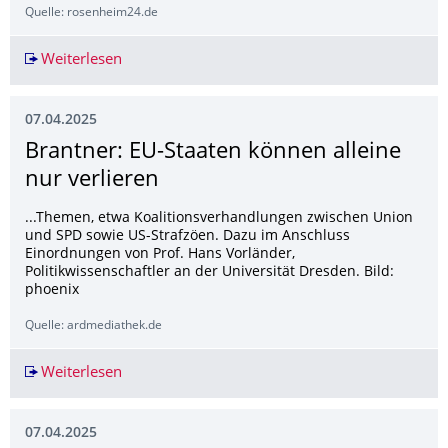
Quelle: rosenheim24.de
Weiterlesen
Dritte Spur für die A8? Hoffnung für Ausbau-G
07.04.2025
Brantner: EU-Staaten können alleine
nur verlieren
...Themen, etwa Koalitionsverhandlungen zwischen Union
und SPD sowie US-Strafzöen. Dazu im Anschluss
Einordnungen von Prof. Hans Vorländer,
Politikwissenschaftler an der Universität Dresden. Bild:
phoenix
Quelle: ardmediathek.de
Weiterlesen
Brantner: EU-Staaten können alleine nur verlie
07.04.2025