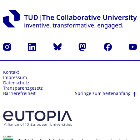
Instagram
LinkedIn
Bluesky
Mastodon
Facebook
Yout
Kontakt
Impressum
Datenschutz
Transparenzgesetz
Springe zum Seitenanfang
Barrierefreiheit