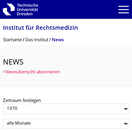
Zur Hauptnavigation springen
Zur Suche springen
Zum Inhalt springen
Institut für Rechtsmedizin
Breadcrumb-Menü
Startseite
Das Institut
News
NEWS
Newsübersicht abonnieren
Zeitraum festlegen
Jahr auswählen
Monat auswählen