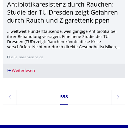
Antibiotikaresis­tenz durch Rauchen:
Studie der TU Dresden zeigt Gefahren
durch Rauch und Zigarettenkippen
...weltweit Hunderttausende, weil gängige Antibiotika bei
ihrer Behandlung versagen. Eine neue Studie der TU
Dresden (TUD) zeigt: Rauchen könnte diese Krise
verschärfen. Nicht nur durch direkte Gesundheitsrisiken,...
Quelle: saechsische.de
Weiterlesen
Antibiotikaresistenz durch Rauchen: Studie de
Seite 558, aktuell ausgewählt
558
zurück
weite