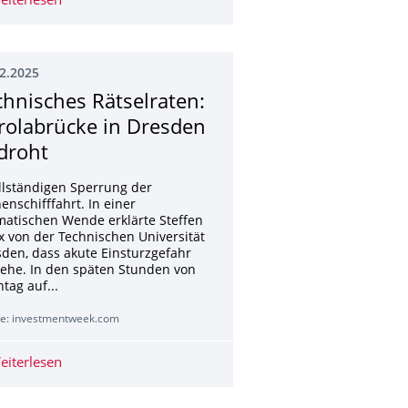
taurant offen + Keine Lösung für Turnhalle + Geschäft schließt
fundo do Oceano Pacífico
eiterlesen
Organspende 2024: Universitätsklinikum Dresden mit 
2.2025
chnisches Rätselraten:
rolabrücke in Dresden
droht
ollständigen Sperrung der
enschifffahrt. In einer
atischen Wende erklärte Steffen
 von der Technischen Universität
den, dass akute Einsturzgefahr
ehe. In den späten Stunden von
tag auf...
le: investmentweek.com
eiterlesen
Technisches Rätselraten: Carolabrücke in Dresden bedr