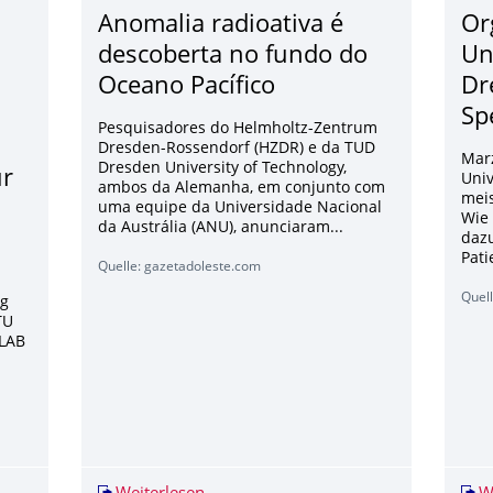
Anomalia radioativa é
Or
m
descoberta no fundo do
Un
Oceano Pacífico
Dr
Sp
Pesquisadores do Helmholtz-Zentrum
Dresden-Rossendorf (HZDR) e da TUD
Marz
Dresden University of Technology,
ür
Univ
ambos da Alemanha, em conjunto com
mei
uma equipe da Universidade Nacional
Wie 
da Austrália (ANU), anunciaram...
dazu
Pati
Quelle: gazetadoleste.com
Quell
ag
TU
 LAB