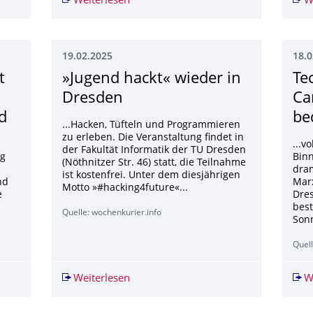
gszentrum lebt + Grundsteuerbescheide verspätet + Kamenzer Res
Weiterlesen
Anomalia radioativa é descoberta no 
W
19.02.2025
18.0
t
»Jugend hackt« wieder in
Te
Dresden
Ca
d
be
...Hacken, Tüfteln und Programmieren
zu erleben. Die Veranstaltung findet in
...v
der Fakultät Informatik der TU Dresden
ng
Binn
(Nöthnitzer Str. 46) statt, die Teilnahme
dram
ist kostenfrei. Unter dem diesjährigen
nd
Marx
Motto »#hacking4future«...
e
Dres
best
Quelle: wochenkurier.info
Sonn
Quel
ivat und gesetzlich Krankenversicherte sind
Weiterlesen
»Jugend hackt« wieder in Dresden
W