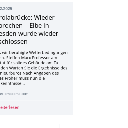
2.2025
rolabrücke: Wieder
brochen – Elbe in
esden wurde wieder
schlossen
is wir beruhigte Wetterbedingungen
n. Steffen Marx Professor am
itut für solides Gebäude am Tu
den Warten Sie die Ergebnisse des
enieurbüros Nach Angaben des
es Fröher muss nun die
kenntnisse...
le: lomazoma.com
ik Dresden
eiterlesen
Carolabrücke: Wieder gebrochen – Elbe in Dresden wu