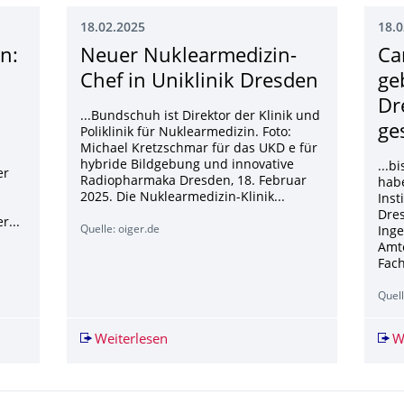
18.02.2025
18.0
n:
Neuer Nuklearmedizin-
Ca
Chef in Uniklinik Dresden
ge
Dr
...Bundschuh ist Direktor der Klinik und
ge
Poliklinik für Nuklearmedizin. Foto:
Michael Kretzschmar für das UKD e für
hybride Bildgebung und innovative
...b
er
Radiopharmaka Dresden, 18. Februar
habe
2025. Die Nuklearmedizin-Klinik...
Inst
Dres
r...
Quelle: oiger.de
Ing
Amt
Fach
Quel
sden: "Akute Einsturzgefahr" wegen neuen Rissen
Weiterlesen
Neuer Nuklearmedizin-Chef in Uniklin
W