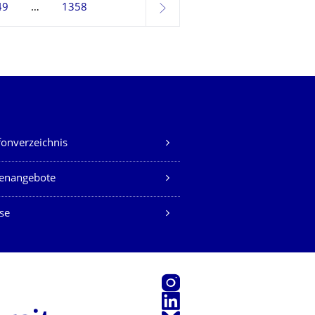
49
1358
weiter
fonverzeichnis
lenangebote
se
Instagram
LinkedIn