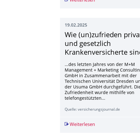
Weiterlesen
Idee für Bauforschun
19.02.2025
Wie (un)zufrieden priva
und gesetzlich
Krankenversicherte sin
...des letzten Jahres von der M+M
Management + Marketing Consulti
GmbH in Zusammenarbeit mit der
Technischen Universität Dresden u
der Usuma GmbH durchgeführt. Di
Zufriedenheit wurde mithilfe von
telefongestützten...
Quelle: versicherungsjournal.de
Weiterlesen
Wie (un)zufrieden pr