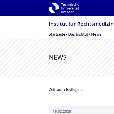
Zur Hauptnavigation springen
Zur Suche springen
Zum Inhalt springen
Institut für Rechtsmedizin
Breadcrumb-Menü
Startseite
Das Institut
News
NEWS
Zeitraum festlegen
19.02.2025