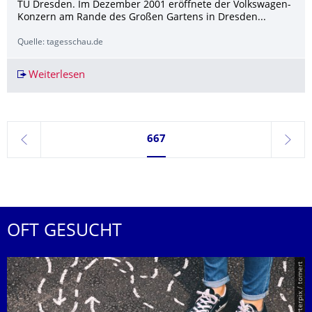
TU Dresden. Im Dezember 2001 eröffnete der Volkswagen-
Konzern am Rande des Großen Gartens in Dresden...
Quelle: tagesschau.de
Weiterlesen
Kultur statt Autos? Was aus der Gläsernen Ma
Seite 667, aktuell ausgewählt
667
zurück
weite
OFT GESUCHT
© Smarterpix / tomert