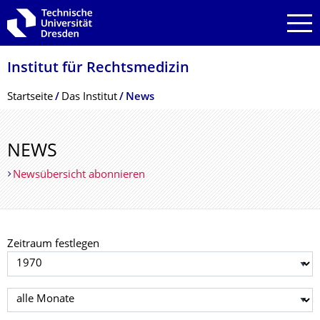
Zur Hauptnavigation springen
Zur Suche springen
Zum Inhalt springen
Institut für Rechtsmedizin
Breadcrumb-Menü
Startseite
Das Institut
News
NEWS
Newsübersicht abonnieren
Zeitraum festlegen
Jahr auswählen
Monat auswählen