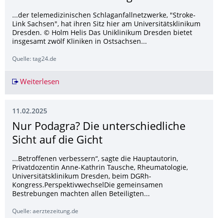
...der telemedizinischen Schlaganfallnetzwerke, "Stroke-
Link Sachsen", hat ihren Sitz hier am Universitätsklinikum
Dresden. © Holm Helis Das Uniklinikum Dresden bietet
insgesamt zwölf Kliniken in Ostsachsen...
Quelle: tag24.de
Weiterlesen
Sächsische Notärzte unterstützt von KI-Algorith
11.02.2025
Nur Podagra? Die unterschiedliche
Sicht auf die Gicht
...Betroffenen verbessern“, sagte die Hauptautorin,
Privatdozentin Anne-Kathrin Tausche, Rheumatologie,
Universitätsklinikum Dresden, beim DGRh-
Kongress.PerspektivwechselDie gemeinsamen
Bestrebungen machten allen Beteiligten...
Quelle: aerztezeitung.de