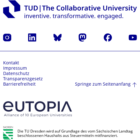
Instagram
LinkedIn
Bluesky
Mastodon
Facebook
Yout
Kontakt
Impressum
Datenschutz
Transparenzgesetz
Springe zum Seitenanfang
Barrierefreiheit
Die TU Dresden wird auf Grundlage des vom Sächsischen Landtag
beschlossenen Haushalts aus Steuermitteln mitfinanziert.