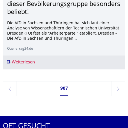
dieser Bevölkerungsgruppe besonders
beliebt!
Die AfD in Sachsen und Thüringen hat sich laut einer
Analyse von Wissenschaftlern der Technischen Universität
Dresden (TU) fest als "Arbeiterpartei" etabliert. Dresden -
Die AfD in Sachsen und Thüringen...
Quelle: tag24.de
Weiterlesen
In Sachsen und Thüringen: AfD bei dieser Bevö
Seite 907, aktuell ausgewählt
907
zurück
weite
OFT GESUCHT