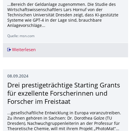
...Bereich der Geldanlage zugenommen. Die Studie des
Wirtschaftswissenschaftlers Lars Hornuf von der
Technischen Universität Dresden zeigt, dass KI-gestützte
Systeme wie GPT-4 in der Lage sind, brauchbare
Anlagevorschläge...
Quelle: msn.com
Weiterlesen
Neue Studie zeigt: So klappt ein Aktieninvestm
08.09.2024
Drei prestigeträchtige Starting Grants
für exzellente Forscherinnen und
Forscher im Freistaat
...gesellschaftliche Entwicklung in Europa voranzutreiben.
Zu ihnen gehören in Sachsen: Dr. Dorothea Golze (TU
Dresden), Nachwuchgruppenleiterin an der Professur für
Theoretische Chemie, will mit ihrem Projekt „PhotoMat“...