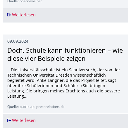
Quelle: ocacnews.net
Weiterlesen
The NSTC Holds Taiwan-Germany AI and Semicon
09.09.2024
Doch, Schule kann funktionieren – wie
diese vier Beispiele zeigen
...Die Universitätsschule ist ein Schulversuch, der von der
Technischen Universität Dresden wissenschaftlich
begleitet wird. Anke Langner, die das Projekt leitet, sagt
über ihre Schülerinnen und Schüler: »Sie bringen
Leistung. Sie bringen meines Erachtens auch die bessere
Leistung...
Quelle: public-api.pressrelations.de
Weiterlesen
Doch, Schule kann funktionieren – wie diese vie