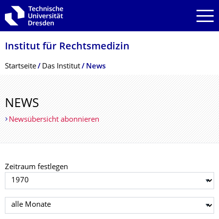
Zur Hauptnavigation springen
Zur Suche springen
Zum Inhalt springen
Institut für Rechtsmedizin
Breadcrumb-Menü
Startseite
Das Institut
News
NEWS
Newsübersicht abonnieren
Zeitraum festlegen
Jahr auswählen
Monat auswählen