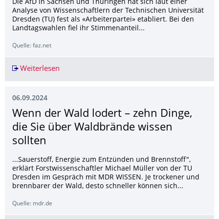
Die AfD in Sachsen und Thüringen hat sich laut einer
Analyse von Wissenschaftlern der Technischen Universität
Dresden (TU) fest als «Arbeiterpartei» etabliert. Bei den
Landtagswahlen fiel ihr Stimmenanteil...
Quelle: faz.net
Weiterlesen
Wahlanalyse: AfD hat sich als «Arbeiterpartei» e
06.09.2024
Wenn der Wald lodert – zehn Dinge,
die Sie über Waldbrände wissen
sollten
...Sauerstoff, Energie zum Entzünden und Brennstoff",
erklärt Forstwissenschaftler Michael Müller von der TU
Dresden im Gespräch mit MDR WISSEN. Je trockener und
brennbarer der Wald, desto schneller können sich...
Quelle: mdr.de