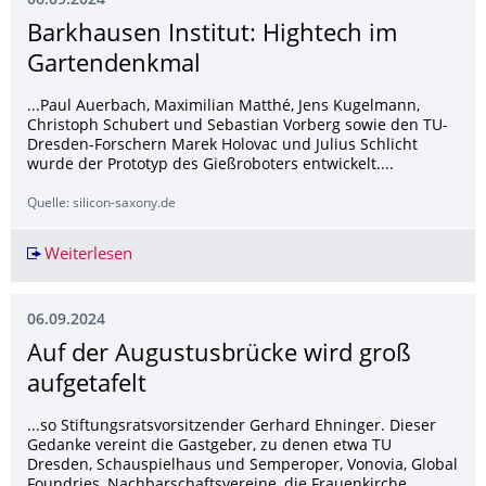
06.09.2024
Barkhausen Institut: Hightech im
Gartendenkmal
...Paul Auerbach, Maximilian Matthé, Jens Kugelmann,
Christoph Schubert und Sebastian Vorberg sowie den TU-
Dresden-Forschern Marek Holovac und Julius Schlicht
wurde der Prototyp des Gießroboters entwickelt....
Quelle: silicon-saxony.de
Weiterlesen
Barkhausen Institut: Hightech im Gartendenkm
06.09.2024
Auf der Augustusbrücke wird groß
aufgetafelt
...so Stiftungsratsvorsitzender Gerhard Ehninger. Dieser
Gedanke vereint die Gastgeber, zu denen etwa TU
Dresden, Schauspielhaus und Semperoper, Vonovia, Global
Foundries, Nachbarschaftsvereine, die Frauenkirche...