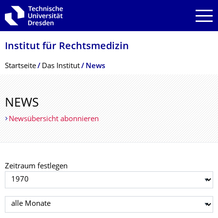
Zur Hauptnavigation springen
Zur Suche springen
Zum Inhalt springen
Institut für Rechtsmedizin
Breadcrumb-Menü
Startseite
Das Institut
News
NEWS
Newsübersicht abonnieren
Zeitraum festlegen
Jahr auswählen
Monat auswählen