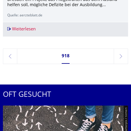
helfen soll, mögliche Defizite bei der Ausbildung...
Quelle: aerzteblatt.de
Weiterlesen
Köpping: Pflege ohne ausländische Kräfte nich
Seite 918, aktuell ausgewählt
918
zurück
weite
OFT GESUCHT
© Smarterpix / tomert