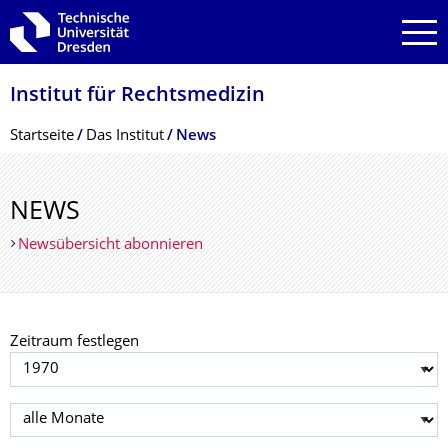
Zur Hauptnavigation springen
Zur Suche springen
Zum Inhalt springen
Institut für Rechtsmedizin
Breadcrumb-Menü
Startseite
Das Institut
News
NEWS
Newsübersicht abonnieren
Zeitraum festlegen
Jahr auswählen
Monat auswählen