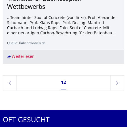
Wettbewerbs
...Team hinter Soul of Concrete (von links): Prof. Alexander
Schumann, Prof. Klaus Raps, Prof. Dr.-Ing. Manfred
Curbach und Ludwig Raps. Foto: Soul of Concrete. Mit
einer neuartigen Carbon-Bewehrung für den Betonbau...
Quelle: b4bschwaben.de
Weiterlesen
Start-up aus Nördlingen im Finale des Münche
Seite 12, aktuell ausgewählt
12
zurück
weite
OFT GESUCHT