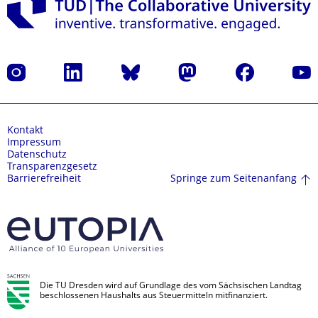
Instagram
LinkedIn
Bluesky
Mastodon
Facebook
Yout
Kontakt
Impressum
Datenschutz
Transparenzgesetz
Springe zum Seitenanfang
Barrierefreiheit
Die TU Dresden wird auf Grundlage des vom Sächsischen Landtag
beschlossenen Haushalts aus Steuermitteln mitfinanziert.