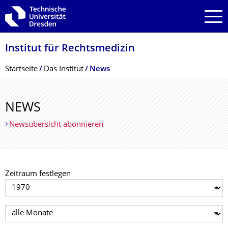
Zur Hauptnavigation springen
Zur Suche springen
Zum Inhalt springen
Institut für Rechtsmedizin
Breadcrumb-Menü
Startseite
Das Institut
News
NEWS
Newsübersicht abonnieren
Zeitraum festlegen
Jahr auswählen
Monat auswählen