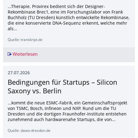
...Therapie. Provirex bedient sich der Designer-
Rekombinase Brec1, eine im Forschungslabor von Frank
Buchholz (TU Dresden) künstlich entwickelte Rekombinase,
die eine konservierte DNA-Sequenz erkennt, welche mehr
als...
Quelle: transkript.de
Weiterlesen
PROVIREX baut Plattform für kurative HIV-Gent
27.07.2026
Bedingungen für Startups – Silicon
Saxony vs. Berlin
...kommt die neue ESMC-Fabrik, ein Gemeinschaftsprojekt
von TSMC, Bosch, Infineon und NXP. Rund um die TU
Dresden und die dortigen Fraunhofer-Institute entstehen
zunehmend auch hardwarenahe Startups, die von...
Quelle: dawo-dresden.de