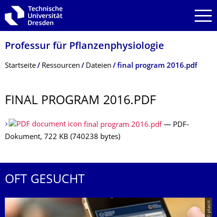
Zur Hauptnavigation springen
Zur Suche springen
Zum Inhalt springen
Professur für Pflanzenphysiolo­gie
Breadcrumb-Menü
Startseite
Ressourcen
Dateien
final program 2016.pdf
FINAL PROGRAM 2016.PDF
final program 2016.pdf
— PDF-
Dokument, 722 KB (740238 bytes)
OFT GESUCHT
© placit