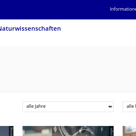
Information
atur­wissen­schaften
Jahr auswählen
Mona