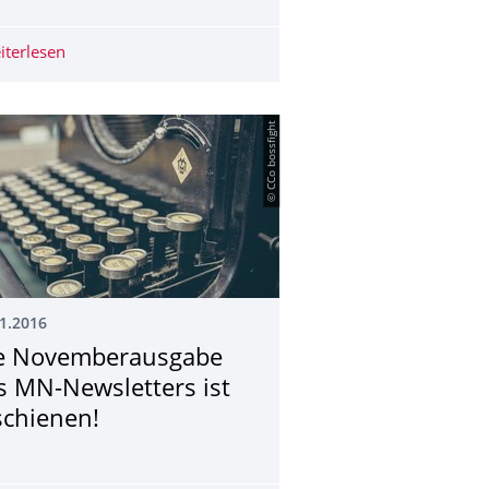
ompetent unterrichten – Lehrerfortbildungsprogramm „Forschung t
zt für ein Stipendium bewerben und 100 Einblicke in die Zukunft 
iterlesen
Neue Termine für Wochenendkurse am CEPRIS Präventi
© CCo bossfight
1.2016
e Novemberausgabe
s MN-Newsletters ist
schienen!