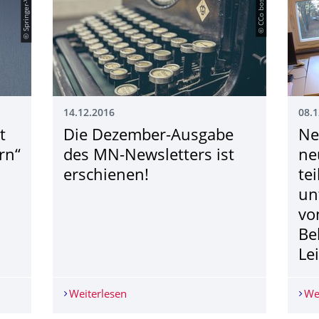
© Springer-Verlag
© CCo bossfight
14.12.2016
08.1
t
Die Dezember-Ausgabe
Ne
rn“
des MN-Newsletters ist
ne
erschienen!
te
un
vo
Be
Le
st verstehen und verändern“ - ein Ratgeber für Betroffene, Angeh
Weiterlesen
Die Dezember-Ausgabe des MN-Newslett
We