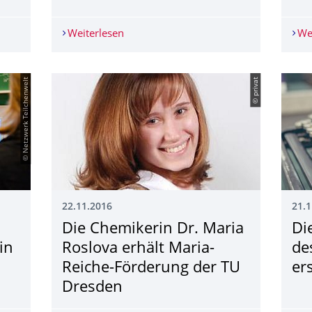
erk Teilchenwelt und Dr. Hans Riegel-Stiftung: Teilchenphysik k
Weiterlesen
Future Technologies Science Match: Jet
We
© Netzwerk Teilchenwelt
© privat
22.11.2016
21.1
Die Chemikerin Dr. Maria
Di
in
Roslova erhält Maria-
de
Reiche-Förderung der TU
er
Dresden