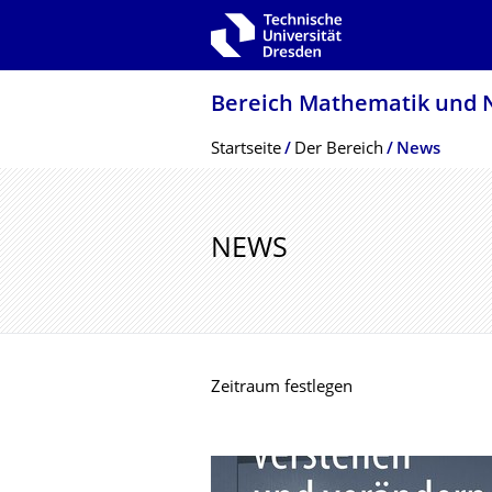
Zur Hauptnavigation springen
Zur Suche springen
Zum Inhalt springen
Bereich Mathematik und N
Breadcrumb-Menü
Startseite
Der­ ­­­Bereich
News
NEWS
Zeitraum festlegen