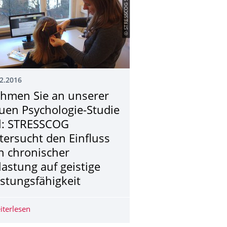
© STRESSCOG Studie
2.2016
hmen Sie an unserer
uen Psychologie-Studie
il: STRESSCOG
tersucht den Einfluss
n chronischer
lastung auf geistige
istungsfähigkeit
örige und alle, die sich „irgendwie schüchtern“ finden
ers ist erschienen!
iterlesen
Nehmen Sie an unserer neuen Psychologie-Studie teil: S