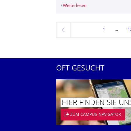
Weiterlesen
BMBF-Förderung für 
1
1
zurück
OFT GESUCHT
HIER FINDEN SIE UN
ZUM CAMPUS-NAVIGATOR