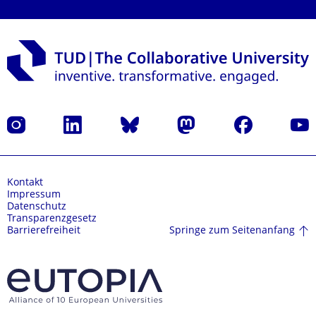
Instagram
LinkedIn
Bluesky
Mastodon
Facebook
Yout
Kontakt
Impressum
Datenschutz
Transparenzgesetz
Springe zum Seitenanfang
Barrierefreiheit