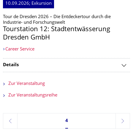
10.09.2026; Exkursion
Tour de Dresden 2026 – Die Entdeckertour durch die
Industrie- und Forschungswelt
Tourstation 12: Stadtentwässerung
Dresden GmbH
Career Service
Details
Zur Veranstaltung
Zur Veranstaltungsreihe
Seite 4, aktuell ausgewählt
4
zurück
weite