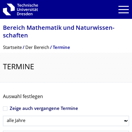
Zur Hauptnavigation springen
Zur Suche springen
Zum Inhalt springen
Bereich Mathematik und Natur­wissen­
schaften
Breadcrumb-Menü
Startseite
Der­ ­­­Bereich
Termine
TERMINE
Auswahl festlegen
Zeige auch vergangene Termine
Jahr wählen