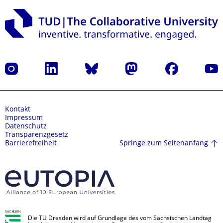
Instagram
LinkedIn
Bluesky
Mastodon
Facebook
Yout
Kontakt
Impressum
Datenschutz
Transparenzgesetz
Springe zum Seitenanfang
Barrierefreiheit
Die TU Dresden wird auf Grundlage des vom Sächsischen Landtag