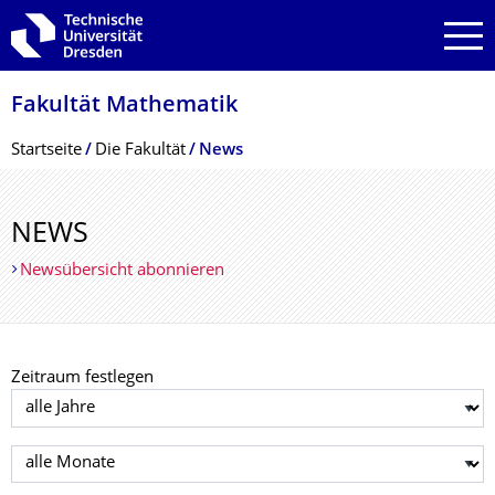
Zur Hauptnavigation springen
Zur Suche springen
Zum Inhalt springen
Fakultät Mathematik
Breadcrumb-Menü
Startseite
Die Fakultät
News
NEWS
Newsübersicht abonnieren
Zeitraum festlegen
Jahr auswählen
Monat auswählen