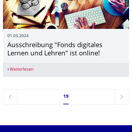
01.03.2024
Ausschreibung "Fonds digitales
Lernen und Lehren" ist online!
Weiterlesen
Ausschreibung "Fonds digitales Lernen und Lehre
Seite 19, aktuell ausgewählt
19
zurück
weite