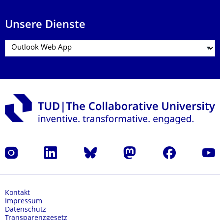
Unsere Dienste
Instagram
LinkedIn
Bluesky
Mastodon
Facebook
Yout
Kontakt
Impressum
Datenschutz
Transparenzgesetz