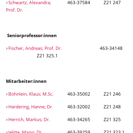
Schwartz, Alexandra;
463-37584
Z21 247
Prof. Dr.
Seniorprofessor:innen
Fischer, Andreas; Prof. Dr.
463-34148
Z21 325.1
Mitarbeiter:innen
Böhnlein, Klaus; M.Sc.
463-35002
Z21 246
Hardering, Hanne; Dr.
463-32002
Z21 248
Herrich, Markus; Dr.
463-34265
Z21 325
Jelitte, Mario; Dr.
463-39259
Z21 323.1