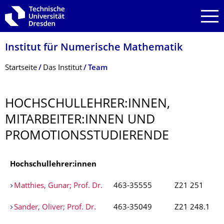
Zur Hauptnavigation springen
Zur Suche springen
Zum Inhalt springen
Institut für Numerische Mathematik
Breadcrumb-Menü
Startseite
Das Institut
Team
HOCHSCHULLEHRER:INNEN,
MITARBEITER:INNEN UND
PROMOTIONSSTU­DIERENDE
Hochschullehrer:innen
Matthies, Gunar; Prof. Dr.
463-35555
Z21 251
Sander, Oliver; Prof. Dr.
463-35049
Z21 248.1