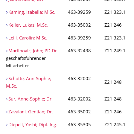
Käming, Isabella; M.Sc.
463-39259
Z21 323.1
Keller, Lukas; M.Sc.
463-35002
Z21 246
Leili, Carolin; M.Sc.
463-39259
Z21 323.1
Martinovic, John; PD Dr.
463-32438
Z21 249.1
geschäftsführender
Mitarbeiter
Schotte, Ann-Sophie;
463-32002
Z21 248
M.Sc.
Sur, Anne-Sophie; Dr.
463-32002
Z21 248
Zavalani, Gentian; Dr
.
463-35002
Z21 246
Diepelt, Yoshi; Dipl.-Ing.
463-35305
Z21 245.1