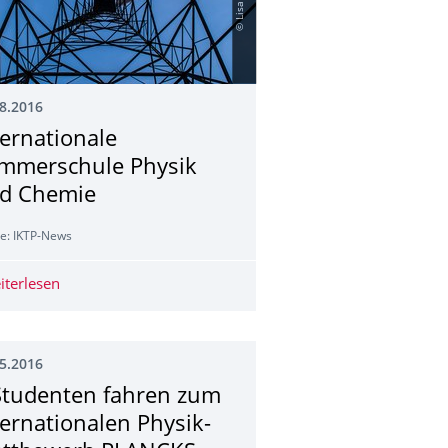
8.2016
ternationale
mmerschule Physik
d Chemie
le: IKTP-News
st in Dresden
iterlesen
Internationale Sommerschule Physik und Chemie
5.2016
Studenten fahren zum
ternationalen Physik-