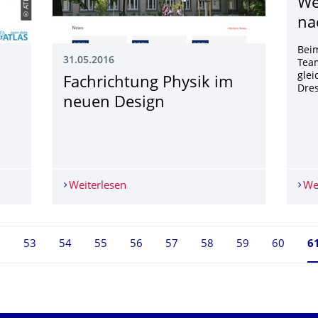
We
na
Beim
31.05.2016
Tea
glei
Fachrichtung Physik im
Dres
neuen Design
 ATLAS-Experiments öffentlich
Weiterlesen
Fachrichtung Physik im neuen Design
We
2
53
54
55
56
57
58
59
60
Se
6