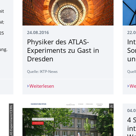
it
M;
24.08.2016
22.0
25
Physiker des ATLAS-
In
ung.
Experiments zu Gast in
So
Dresden
un
Quelle: IKTP-News
Quel
er Technik
Weiterlesen
Physiker des ATLAS-Experiments zu Ga
We
© ATLAS Experiment/CERN
© jb
04.0
4 
in