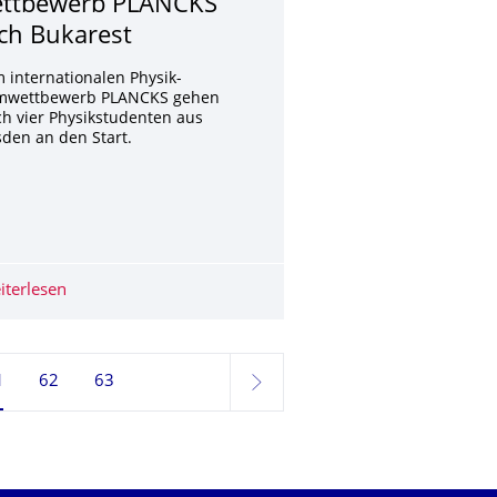
ttbewerb PLANCKS
ch Bukarest
 internationalen Physik-
mwettbewerb PLANCKS gehen
ch vier Physikstudenten aus
den an den Start.
iterlesen
4 Studenten fahren zum internationalen Physik-Wettb
ite 61, aktuell ausgewählt
1
62
63
weiter