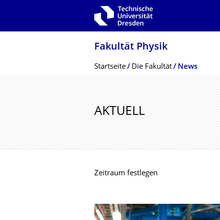
Zur Hauptnavigation springen
Zur Suche springen
Zum Inhalt springen
Fakultät Physik
Breadcrumb-Menü
Startseite
Die Fakultät
News
AKTUELL
Zeitraum festlegen