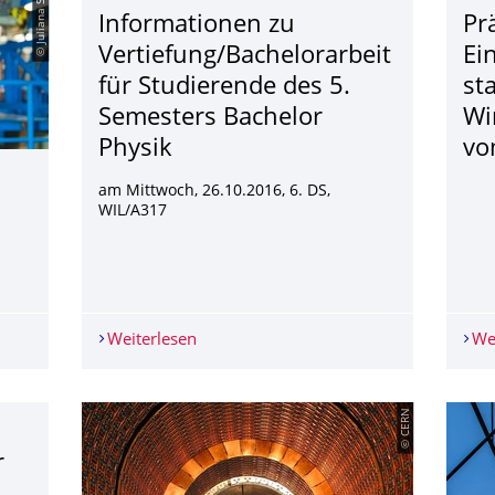
© Juliana Socher
Informationen zu
Pr
Vertiefung/Bachelorarbeit
Ei
für Studierende des 5.
st
Semesters Bachelor
Wi
Physik
vo
am Mittwoch, 26.10.2016, 6. DS,
WIL/A317
ke Schnoor ausgezeichnet
Weiterlesen
Informationen zu Vertiefung/Bachelorar
We
© CERN
r