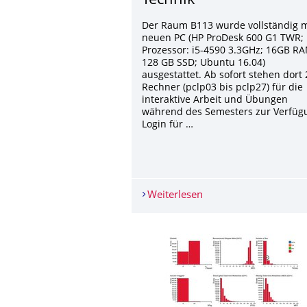
Technik
Der Raum B113 wurde vollständig m
neuen PC (HP ProDesk 600 G1 TWR;
Prozessor: i5-4590 3.3GHz; 16GB RA
128 GB SSD; Ubuntu 16.04)
ausgestattet. Ab sofort stehen dort 
Rechner (pclp03 bis pclp27) für die
interaktive Arbeit und Übungen
während des Semesters zur Verfüg
Login für …
Weiterlesen
PC-Pool B113 mit neu