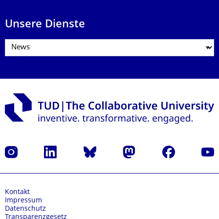
Unsere Dienste
Instagram
LinkedIn
Bluesky
Mastodon
Facebook
Yout
Kontakt
Impressum
Datenschutz
Transparenzgesetz