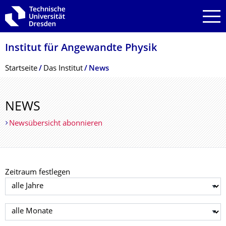
Zur Hauptnavigation springen
Zur Suche springen
Zum Inhalt springen
Institut für Angewandte Physik
Breadcrumb-Menü
Startseite
Das Institut
News
NEWS
Newsübersicht abonnieren
Zeitraum festlegen
Jahr auswählen
Monat auswählen