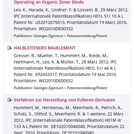
Operating an Organic Zener Diode
Leo, K., Harada, K., Lindner, F. & Lüssem, B.
,
29 März 2012
,
IPC (Internationale Patentklassifikation) H01L 51/ 10 A I
,
Patent Nr. US2012075013
,
Prioritätsdatum 19 März 2010
,
Prioritätsnr. WO2010DE00332
Publikation: Geistiges Eigentum > Patentanmeldung/Patent
HALBLEITENDES BAUELEMENT
Gresser, R., Mueller, T., Hummert, M., Riede, M.,
Hartmann, H., Leo, K. & Müller, T.
,
28 März 2012
,
IPC
(Internationale Patentklassifikation) H01L 51/ 46 A I
,
Patent Nr. EP2433317
,
Prioritätsdatum 19 Mai 2010
,
Prioritätsnr. WO2010DE00552
Publikation: Geistiges Eigentum > Patentanmeldung/Patent
Verfahren zur Herstellung von Fulleren-Derivaten
Hummert, M., Hermenau, M., Meerheim, R., Petrich, A.,
Scholz, S., Olthof, S., Meerheim, R. & 1 weitere
,
22 März
2012
,
IPC (Internationale Patentklassifikation) H01M 4/
133 A I
,
Patent Nr. DE102010046040
,
Prioritätsdatum 22
Sept. 2010
,
Prioritätsnr. DE20101046040