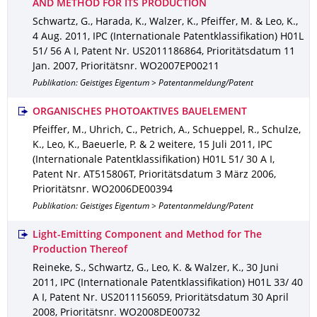
AND METHOD FOR ITS PRODUCTION
Schwartz, G., Harada, K., Walzer, K., Pfeiffer, M. & Leo, K.
,
4 Aug. 2011
,
IPC (Internationale Patentklassifikation) H01L
51/ 56 A I
,
Patent Nr. US2011186864
,
Prioritätsdatum 11
Jan. 2007
,
Prioritätsnr. WO2007EP00211
Publikation: Geistiges Eigentum > Patentanmeldung/Patent
ORGANISCHES PHOTOAKTIVES BAUELEMENT
Pfeiffer, M., Uhrich, C., Petrich, A., Schueppel, R., Schulze,
K., Leo, K., Baeuerle, P. & 2 weitere
,
15 Juli 2011
,
IPC
(Internationale Patentklassifikation) H01L 51/ 30 A I
,
Patent Nr. AT515806T
,
Prioritätsdatum 3 März 2006
,
Prioritätsnr. WO2006DE00394
Publikation: Geistiges Eigentum > Patentanmeldung/Patent
Light-Emitting Component and Method for The
Production Thereof
Reineke, S., Schwartz, G., Leo, K. & Walzer, K.
,
30 Juni
2011
,
IPC (Internationale Patentklassifikation) H01L 33/ 40
A I
,
Patent Nr. US2011156059
,
Prioritätsdatum 30 April
2008
,
Prioritätsnr. WO2008DE00732