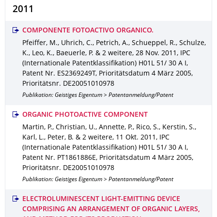
2011
COMPONENTE FOTOACTIVO ORGANICO.
Pfeiffer, M., Uhrich, C., Petrich, A., Schueppel, R., Schulze,
K., Leo, K., Baeuerle, P. & 2 weitere
,
28 Nov. 2011
,
IPC
(Internationale Patentklassifikation) H01L 51/ 30 A I
,
Patent Nr. ES2369249T
,
Prioritätsdatum 4 März 2005
,
Prioritätsnr. DE20051010978
Publikation: Geistiges Eigentum > Patentanmeldung/Patent
ORGANIC PHOTOACTIVE COMPONENT
Martin, P., Christian, U., Annette, P., Rico, S., Kerstin, S.,
Karl, L., Peter, B. & 2 weitere
,
11 Okt. 2011
,
IPC
(Internationale Patentklassifikation) H01L 51/ 30 A I
,
Patent Nr. PT1861886E
,
Prioritätsdatum 4 März 2005
,
Prioritätsnr. DE20051010978
Publikation: Geistiges Eigentum > Patentanmeldung/Patent
ELECTROLUMINESCENT LIGHT-EMITTING DEVICE
COMPRISING AN ARRANGEMENT OF ORGANIC LAYERS,