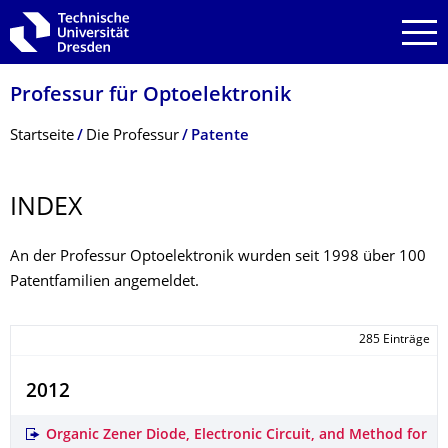
Zur Hauptnavigation springen
Zur Suche springen
Zum Inhalt springen
Professur für Optoelektronik
Breadcrumb-Menü
Startseite
Die Professur
Patente
INDEX
An der Professur Optoelektronik wurden seit 1998 über 100
Patentfamilien angemeldet.
285 Einträge
2012
Organic Zener Diode, Electronic Circuit, and Method for