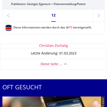
Publikation: Geistiges Eigentum > Patentanmeldung/Patent
Seite 12, aktuell ausgewählt
12
zurück
weite
Diese Informationen werden durch das
FIS
bereitgestellt.
Zu dieser Seite
Christian Zschalig
Letzte Änderung: 01.03.2023
Diese Seite …
OFT GESUCHT
© placit