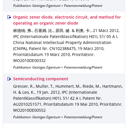
Publikation: Geistiges Eigentum > Patentanmeldung/Patent
Organic zener diode, electronic circuit, and method for
operating an organic zener diode
林德纳, 弗., 吕塞姆, 比., 原田, 健. & 利奥, 卡.
,
21 März 2012
,
IPC (Internationale Patentklassifikation) H01L 51/ 05 A I
,
China National Intellectual Property Administration
(CNIPA)
,
Patent Nr. CN102388475
,
19 März 2010
,
Prioritätsdatum 19 März 2010
,
Prioritätsnr.
WO2010DE00332
Publikation: Geistiges Eigentum > Patentanmeldung/Patent
Semiconducting component
Gresser, R., Muller, T., Hummert, M., Riede, M., Hartmann,
H. & Leo, K.
,
19 Jan. 2012
,
IPC (Internationale
Patentklassifikation) H01L 51/ 42 A I
,
Patent Nr.
AU2010251571
,
Prioritätsdatum 19 Mai 2010
,
Prioritätsnr.
WO2010DE00552
Publikation: Geistiges Eigentum > Patentanmeldung/Patent