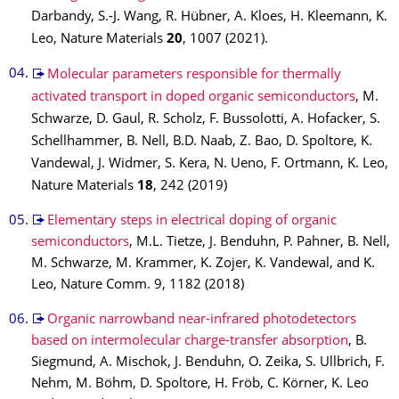
Darbandy, S.-J. Wang, R. Hübner, A. Kloes, H. Kleemann, K.
Leo, Nature Materials
20
, 1007 (2021).
Molecular parameters responsible for thermally
activated transport in doped organic semiconductors
, M.
Schwarze, D. Gaul, R. Scholz, F. Bussolotti, A. Hofacker, S.
Schellhammer, B. Nell, B.D. Naab, Z. Bao, D. Spoltore, K.
Vandewal, J. Widmer, S. Kera, N. Ueno, F. Ortmann, K. Leo,
Nature Materials
18
, 242 (2019)
Elementary steps in electrical doping of organic
semiconductors
, M.L. Tietze, J. Benduhn, P. Pahner, B. Nell,
M. Schwarze, M. Krammer, K. Zojer, K. Vandewal, and K.
Leo, Nature Comm. 9, 1182 (2018)
Organic narrowband near-infrared photodetectors
based on intermolecular charge-transfer absorption
, B.
Siegmund, A. Mischok, J. Benduhn, O. Zeika, S. Ullbrich, F.
Nehm, M. Böhm, D. Spoltore, H. Fröb, C. Körner, K. Leo