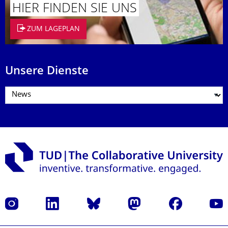
HIER FINDEN SIE UNS
ZUM LAGEPLAN
Unsere Dienste
Instagram
LinkedIn
Bluesky
Mastodon
Facebook
Yout