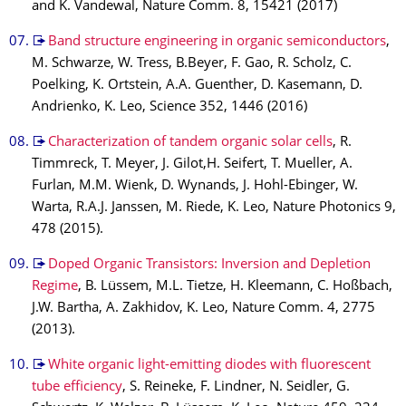
and K. Vandewal, Nature Comm. 8, 15421 (2017)
Band structure engineering in organic semiconductors
,
M. Schwarze, W. Tress, B.Beyer, F. Gao, R. Scholz, C.
Poelking, K. Ortstein, A.A. Guenther, D. Kasemann, D.
Andrienko, K. Leo, Science 352, 1446 (2016)
Characterization of tandem organic solar cells
, R.
Timmreck, T. Meyer, J. Gilot,H. Seifert, T. Mueller, A.
Furlan, M.M. Wienk, D. Wynands, J. Hohl-Ebinger, W.
Warta, R.A.J. Janssen, M. Riede, K. Leo, Nature Photonics 9,
478 (2015).
Doped Organic Transistors: Inversion and Depletion
Regime
, B. Lüssem, M.L. Tietze, H. Kleemann, C. Hoßbach,
J.W. Bartha, A. Zakhidov, K. Leo, Nature Comm. 4, 2775
(2013).
White organic light-emitting diodes with fluorescent
tube efficiency
, S. Reineke, F. Lindner, N. Seidler, G.