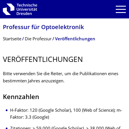
Zur Hauptnavigation springen
Zur Suche springen
Zum Inhalt springen
Professur für Optoelektronik
Breadcrumb-Menü
Startseite
Die Professur
Veröffentlichungen
VERÖFFENTLI­CHUNGEN
Bitte verwenden Sie die Reiter, um die Publikationen eines
bestimmten Jahres anzuzeigen.
Kennzahlen
H-Faktor: 120 (Google Scholar), 100 (Web of Science); m-
Faktor: 3.3 (Google)
Zitationen: > 59,000 (Google Scholar), > 38,000 (Web of