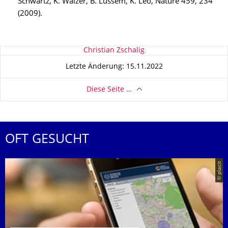
Schwartz, K. Walzer, B. Lüssem, K. Leo, Nature 459, 234
(2009).
Zu dieser Seite
Christian Zschalig
Letzte Änderung: 15.11.2022
Diese Seite …
OFT GESUCHT
© placit