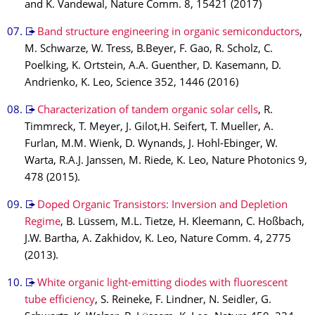
and K. Vandewal, Nature Comm. 8, 15421 (2017)
Band structure engineering in organic semiconductors
,
M. Schwarze, W. Tress, B.Beyer, F. Gao, R. Scholz, C.
Poelking, K. Ortstein, A.A. Guenther, D. Kasemann, D.
Andrienko, K. Leo, Science 352, 1446 (2016)
Characterization of tandem organic solar cells
, R.
Timmreck, T. Meyer, J. Gilot,H. Seifert, T. Mueller, A.
Furlan, M.M. Wienk, D. Wynands, J. Hohl-Ebinger, W.
Warta, R.A.J. Janssen, M. Riede, K. Leo, Nature Photonics 9,
478 (2015).
Doped Organic Transistors: Inversion and Depletion
Regime
, B. Lüssem, M.L. Tietze, H. Kleemann, C. Hoßbach,
J.W. Bartha, A. Zakhidov, K. Leo, Nature Comm. 4, 2775
(2013).
White organic light-emitting diodes with fluorescent
tube efficiency
, S. Reineke, F. Lindner, N. Seidler, G.