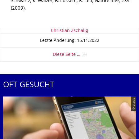
Schwartz, K. Walzer, B. Lüssem, K. Leo, Nature 459, 234
(2009).
Zu dieser Seite
Christian Zschalig
Letzte Änderung: 15.11.2022
Diese Seite …
OFT GESUCHT
© placit