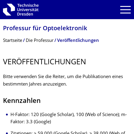
Zur Hauptnavigation springen
Zur Suche springen
Zum Inhalt springen
Professur für Optoelektronik
Breadcrumb-Menü
Startseite
Die Professur
Veröffentlichungen
VERÖFFENTLI­CHUNGEN
Bitte verwenden Sie die Reiter, um die Publikationen eines
bestimmten Jahres anzuzeigen.
Kennzahlen
H-Faktor: 120 (Google Scholar), 100 (Web of Science); m-
Faktor: 3.3 (Google)
Zitationen: > 59,000 (Google Scholar), > 38,000 (Web of