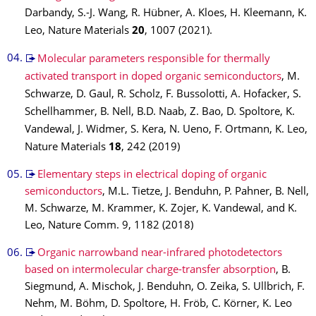
Darbandy, S.-J. Wang, R. Hübner, A. Kloes, H. Kleemann, K.
Leo, Nature Materials
20
, 1007 (2021).
Molecular parameters responsible for thermally
activated transport in doped organic semiconductors
, M.
Schwarze, D. Gaul, R. Scholz, F. Bussolotti, A. Hofacker, S.
Schellhammer, B. Nell, B.D. Naab, Z. Bao, D. Spoltore, K.
Vandewal, J. Widmer, S. Kera, N. Ueno, F. Ortmann, K. Leo,
Nature Materials
18
, 242 (2019)
Elementary steps in electrical doping of organic
semiconductors
, M.L. Tietze, J. Benduhn, P. Pahner, B. Nell,
M. Schwarze, M. Krammer, K. Zojer, K. Vandewal, and K.
Leo, Nature Comm. 9, 1182 (2018)
Organic narrowband near-infrared photodetectors
based on intermolecular charge-transfer absorption
, B.
Siegmund, A. Mischok, J. Benduhn, O. Zeika, S. Ullbrich, F.
Nehm, M. Böhm, D. Spoltore, H. Fröb, C. Körner, K. Leo