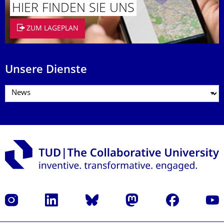
HIER FINDEN SIE UNS
ZUM LAGEPLAN
Unsere Dienste
Instagram
LinkedIn
Bluesky
Mastodon
Facebook
Yout