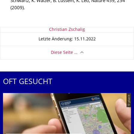
Schwartz, K. Walzer, B. Lüssem, K. Leo, Nature 459, 234
(2009).
Zu dieser Seite
Christian Zschalig
Letzte Änderung: 15.11.2022
Diese Seite …
OFT GESUCHT
© placit