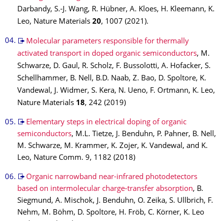
Darbandy, S.-J. Wang, R. Hübner, A. Kloes, H. Kleemann, K.
Leo, Nature Materials
20
, 1007 (2021).
Molecular parameters responsible for thermally
activated transport in doped organic semiconductors
, M.
Schwarze, D. Gaul, R. Scholz, F. Bussolotti, A. Hofacker, S.
Schellhammer, B. Nell, B.D. Naab, Z. Bao, D. Spoltore, K.
Vandewal, J. Widmer, S. Kera, N. Ueno, F. Ortmann, K. Leo,
Nature Materials
18
, 242 (2019)
Elementary steps in electrical doping of organic
semiconductors
, M.L. Tietze, J. Benduhn, P. Pahner, B. Nell,
M. Schwarze, M. Krammer, K. Zojer, K. Vandewal, and K.
Leo, Nature Comm. 9, 1182 (2018)
Organic narrowband near-infrared photodetectors
based on intermolecular charge-transfer absorption
, B.
Siegmund, A. Mischok, J. Benduhn, O. Zeika, S. Ullbrich, F.
Nehm, M. Böhm, D. Spoltore, H. Fröb, C. Körner, K. Leo