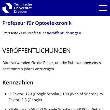
Zur Hauptnavigation springen
Zur Suche springen
Zum Inhalt springen
Professur für Optoelektronik
Breadcrumb-Menü
Startseite
Die Professur
Veröffentlichungen
VERÖFFENTLI­CHUNGEN
Bitte verwenden Sie die Reiter, um die Publikationen eines
bestimmten Jahres anzuzeigen.
Kennzahlen
H-Faktor: 120 (Google Scholar), 100 (Web of Science); m-
Faktor: 3.3 (Google)
Zitationen: > 59,000 (Google Scholar), > 38,000 (Web of