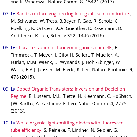
and K. Vandewal, Nature Comm. 8, 15421 (2017)
Band structure engineering in organic semiconductors
,
M. Schwarze, W. Tress, B.Beyer, F. Gao, R. Scholz, C.
Poelking, K. Ortstein, A.A. Guenther, D. Kasemann, D.
Andrienko, K. Leo, Science 352, 1446 (2016)
Characterization of tandem organic solar cells
, R.
Timmreck, T. Meyer, J. Gilot,H. Seifert, T. Mueller, A.
Furlan, M.M. Wienk, D. Wynands, J. Hohl-Ebinger, W.
Warta, R.A.J. Janssen, M. Riede, K. Leo, Nature Photonics 9,
478 (2015).
Doped Organic Transistors: Inversion and Depletion
Regime
, B. Lüssem, M.L. Tietze, H. Kleemann, C. Hoßbach,
J.W. Bartha, A. Zakhidov, K. Leo, Nature Comm. 4, 2775
(2013).
White organic light-emitting diodes with fluorescent
tube efficiency
, S. Reineke, F. Lindner, N. Seidler, G.