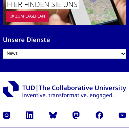
HIER FINDEN SIE UNS
ZUM LAGEPLAN
Unsere Dienste
Instagram
LinkedIn
Bluesky
Mastodon
Facebook
Yout