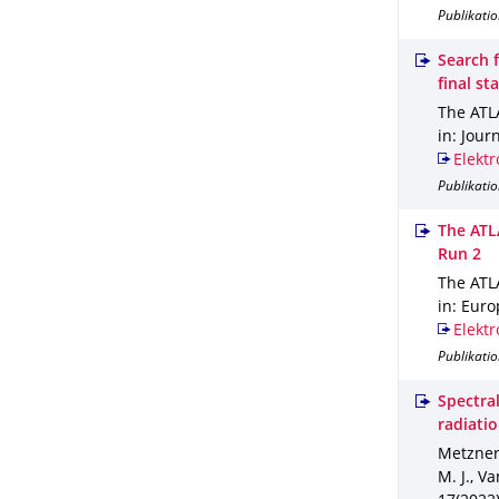
Publikatio
Search f
final st
The ATLA
in: Jour
Elektr
Publikatio
The ATL
Run 2
The ATLA
in: Euro
Elektr
Publikatio
Spectra
radiati
Metzner,
M. J., V