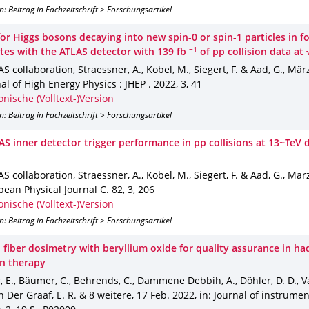
n: Beitrag in Fachzeitschrift > Forschungsartikel
or Higgs bosons decaying into new spin-0 or spin-1 particles in f
−1
ates with the ATLAS detector with 139 fb
of pp collision data at 
S collaboration, Straessner, A., Kobel, M., Siegert, F. & Aad, G.
,
Mär
nal of High Energy Physics : JHEP
.
2022
,
3
,
41
onische (Volltext-)Version
n: Beitrag in Fachzeitschrift > Forschungsartikel
AS inner detector trigger performance in pp collisions at 13~TeV
S collaboration, Straessner, A., Kobel, M., Siegert, F. & Aad, G.
,
Mär
pean Physical Journal C
.
82
,
3
,
206
onische (Volltext-)Version
n: Beitrag in Fachzeitschrift > Forschungsartikel
l fiber dosimetry with beryllium oxide for quality assurance in h
on therapy
 E., Bäumer, C., Behrends, C., Dammene Debbih, A., Döhler, D. D.,
an Der Graaf, E. R. & 8 weitere
,
17 Feb. 2022
,
in: Journal of instrume