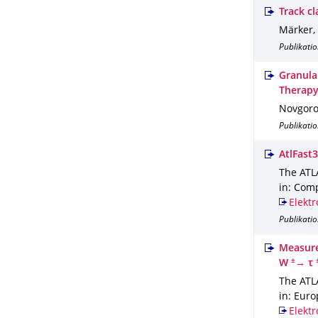
Track cl
Märker,
Publikatio
Granula
Therap
Novgorod
Publikatio
AtlFast3
The ATLA
in: Com
Elektr
Publikatio
Measure
±
W
→ τ
The ATLA
in: Euro
Elektr