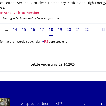
ics Letters, Section B: Nuclear, Elementary Particle and High-Energ
832
onische (Volltext-)Version
n: Beitrag in Fachzeitschrift > Forschungsartikel
1
14
15
16
17
Seite 18, aktuell ausgewählt
18
19
20
21
22
12
nformationen werden durch das
FIS
bereitgestellt.
Letzte Änderung: 29.10.2024
Unsere Dienste
© IKTP
Ansprechpartner im IKTP
Inst