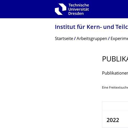
Zur Hauptnavigation springen
Zur Suche springen
Zum Inhalt springen
Institut für Kern- und Tei
Breadcrumb-Menü
Startseite
Arbeitsgruppen
Experime
PUBLIK
Publikatione
Eine Freitextsuch
2022