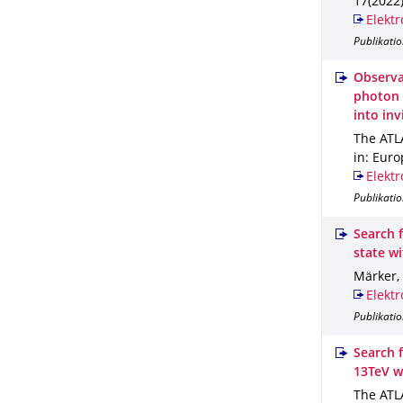
17(2022
Elektr
Publikatio
Observa
photon 
into inv
The ATLA
in: Euro
Elektr
Publikatio
Search f
state w
Märker,
Elektr
Publikatio
Search 
13TeV w
The ATLA