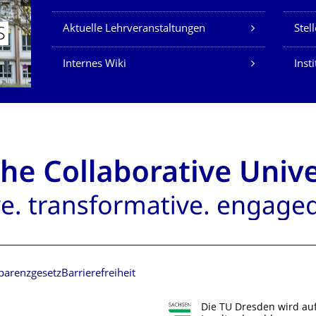
Aktuelle Lehrveranstaltungen
Stel
S
Internes Wiki
Insti
parenzgesetz
Barrierefreiheit
Die TU Dresden wird au