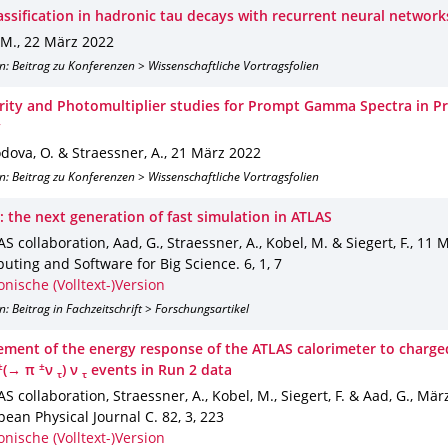
assification in hadronic tau decays with recurrent neural network
 M.
,
22 März 2022
n: Beitrag zu Konferenzen > Wissenschaftliche Vortragsfolien
rity and Photomultiplier studies for Prompt Gamma Spectra in P
y
ova, O. & Straessner, A.
,
21 März 2022
n: Beitrag zu Konferenzen > Wissenschaftliche Vortragsfolien
: the next generation of fast simulation in ATLAS
S collaboration, Aad, G., Straessner, A., Kobel, M. & Siegert, F.
,
11 M
puting and Software for Big Science
.
6
,
1
,
7
onische (Volltext-)Version
n: Beitrag in Fachzeitschrift > Forschungsartikel
ment of the energy response of the ATLAS calorimeter to charge
±
±
(→ π
ν
) ν
events in Run 2 data
τ
τ
S collaboration, Straessner, A., Kobel, M., Siegert, F. & Aad, G.
,
Mär
pean Physical Journal C
.
82
,
3
,
223
onische (Volltext-)Version