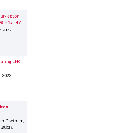
our-lepton
√s = 13 TeV
z 2022
,
 during LHC
z 2022
,
adron
 Van Goethem,
ntation
.