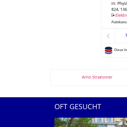
in: Phys
824
,
136
Elektr
Publikatio
zurück
Diese I
Zu dieser Seite
Arno Straessner
OFT GESUCHT