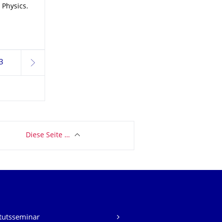
y Physics
.
3
weiter
Diese Seite …
itutsseminar