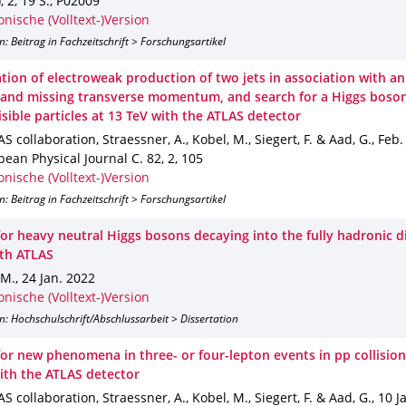
)
,
2
,
19 S.
,
P02009
onische (Volltext-)Version
n: Beitrag in Fachzeitschrift > Forschungsartikel
tion of electroweak production of two jets in association with an
and missing transverse momentum, and search for a Higgs boso
isible particles at 13 TeV with the ATLAS detector
S collaboration, Straessner, A., Kobel, M., Siegert, F. & Aad, G.
,
Feb.
pean Physical Journal C
.
82
,
2
,
105
onische (Volltext-)Version
n: Beitrag in Fachzeitschrift > Forschungsartikel
or heavy neutral Higgs bosons decaying into the fully hadronic di
ith ATLAS
 M.
,
24 Jan. 2022
onische (Volltext-)Version
n: Hochschulschrift/Abschlussarbeit > Dissertation
for new phenomena in three- or four-lepton events in pp collision
ith the ATLAS detector
S collaboration, Straessner, A., Kobel, M., Siegert, F. & Aad, G.
,
10 J