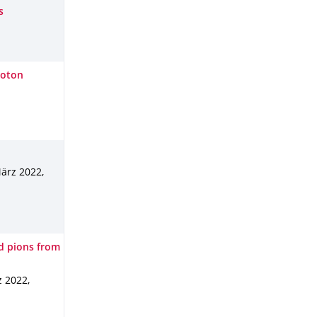
s
roton
ärz 2022
,
d pions from
z 2022
,