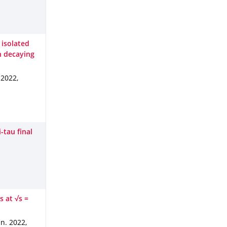
 isolated
n decaying
 2022
,
-tau final
s at √s =
an. 2022
,