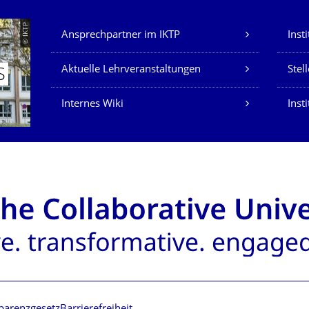
Unsere Dienste
© IKTP
Ansprechpartner im IKTP
Inst
Aktuelle Lehrveranstaltungen
Stel
S
Internes Wiki
Insti