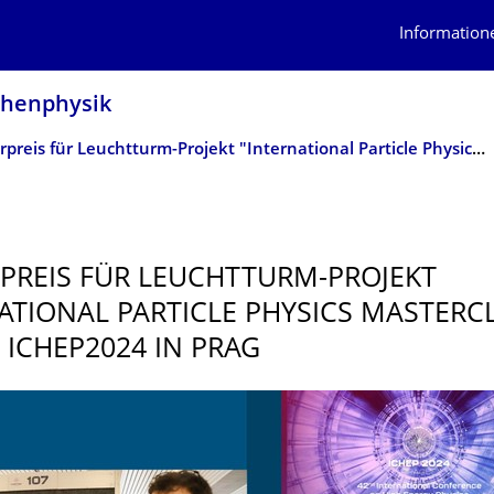
Information
lchenphysik
­Posterpreis für Leuchtturm-Projekt "International Particle Physics Masterclasses" bei der ICHEP2024 in Prag
RPREIS FÜR LEUCHTTURM-PROJEKT
ATIONAL PARTICLE PHYSICS MASTERC
R ICHEP2024 IN PRAG