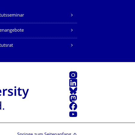
itutsseminar
lenangebote
tutsrat
Instagram
LinkedIn
Bluesky
Mastodon
Facebook
Youtube
Springe zum Seitenanfang