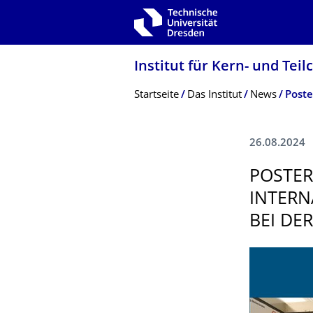
Zur Hauptnavigation springen
Zur Suche springen
Zum Inhalt springen
Institut für Kern- und Tei
Breadcrumb-Menü
Startseite
Das Institut
News
26.08.2024
­POSTE
INTERN
BEI DE