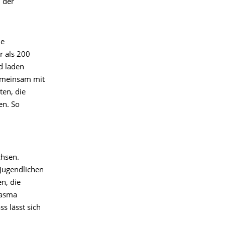
n der
ie
r als 200
d laden
Gemeinsam mit
ten, die
en. So
chsen.
 Jugendlichen
n, die
lasma
s lässt sich