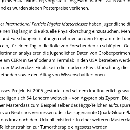
 (Universität Münster) vorgestellt. Insgesamt waren 180 Poster i
nd es wurden sieben Posterpreise verliehen.
der
International Particle Physics Masterclasses
haben Jugendliche d
einen Tag lang in die aktuelle Physikforschung einzutauchen. Meh
n und Forschungeinrichtungen nehmen an dem Programm teil un
n ein, für einen Tag in die Rolle von Forschenden zu schlüpfen. 
ler:innen analysieren die Jugendlichen Daten von Großexperimen
se am CERN in Genf oder am Fermilab in den USA betrieben werd
in der Masterclass Einblicke in die moderne Physikforschung, die
thoden sowie den Alltag von Wissenschaftler:innen.
asses-Projekt ist 2005 gestartet und seitdem kontinuierlich gewa
eteiligen sich 64 Ländern weltweit – von Ägypten bis Zypern. Die
er Masterclass zum Beispiel selber das Higgs-Teilchen aufzuspüre
n von Neutrinos vermessen oder das sogenannte Quark-Gluon-P
das kurz nach dem Urknall existierte. In einer weiteren Masterclas
 Teilchenstrahlen zur Tumortherapie eingesetzt werden.