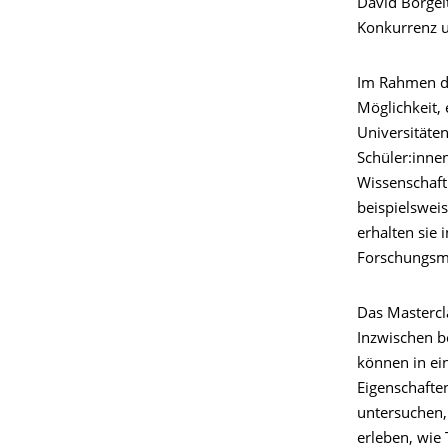
David Borgelt
Konkurrenz u
Im Rahmen 
Möglichkeit, 
Universitäte
Schüler:inne
Wissenschaft
beispielswei
erhalten sie 
Forschungsme
Das Mastercl
Inzwischen b
können in ein
Eigenschafte
untersuchen, 
erleben, wie