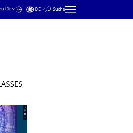
en für
DE
Suche
LASSES
© ICHEP