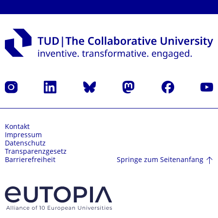
Instagram
LinkedIn
Bluesky
Mastodon
Facebook
Yout
Kontakt
Impressum
Datenschutz
Transparenzgesetz
Springe zum Seitenanfang
Barrierefreiheit