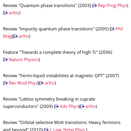
Review "Quantum phase transitions" (2003) (
Rep Prog Phys
)
(
arXiv
)
Review "Impurity quantum phase transitions" (2005) (
Phil
Mag
)(
arXiv
)
Feature "Towards a complete theory of high Tc" (2006)
(
Nature Physics
)
Review "Fermi-liquid instabilities at magnetic QPT" (2007)
(
Rev Mod Phys
)(
arXiv
)
Review "Lattice symmetry breaking in cuprate
superconductors" (2009) (
Adv Phys
)(
arXiv
)
Review "Orbital-selective Mott transitions: Heavy fermions
and beyond" (2010) (
J. Low Temp Phys.
)