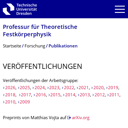
Zur Hauptnavigation springen
Zur Suche springen
Zum Inhalt springen
Professur für Theoretische
Festkörperphysik
Breadcrumb-Menü
Startseite
Forschung
Publikationen
VERÖFFENTLI­CHUNGEN
Veröffentlichungen der Arbeitsgruppe:
2026
,
2025
,
2024
,
2023
,
2022
,
2021
,
2020
,
2019
,
2018
,
2017
,
2016
,
2015
,
2014
,
2013
,
2012
,
2011
,
2010
,
2009
Preprints von Matthias Vojta auf
arXiv.org