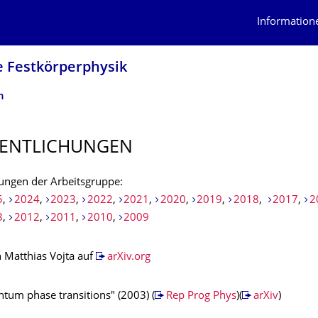
Information
e Festkörperphysik
n
ENTLI­CHUNGEN
hungen der Arbeitsgruppe:
5
,
2024
,
2023
,
2022
,
2021
,
2020
,
2019
,
2018
,
2017
,
2
3
,
2012
,
2011
,
2010
,
2009
n Matthias Vojta auf
arXiv.org
tum phase transitions" (2003) (
Rep Prog Phys
)(
arXiv
)