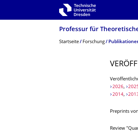
Zur Hauptnavigation springen
Zur Suche springen
Zum Inhalt springen
Professur für Theoretisch
Breadcrumb-Menü
Startseite
Forschung
Publikatione
VERÖFF
Veröffentlic
2026
,
202
2014
,
201
Preprints vo
Review "Quan