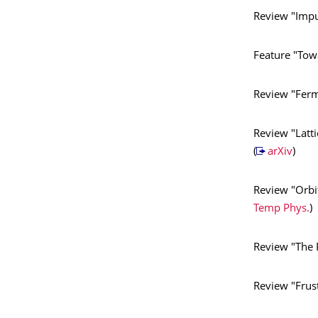
Review "Impu
Feature "Towa
Review "Fermi
Review "Latt
(
arXiv
)
Review "Orbit
Temp Phys.
)
Review "The 
Review "Frust