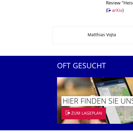
Review "Heise
(
arXiv
)
Zu dieser Seite
Matthias Vojta
OFT GESUCHT
HIER FINDEN SIE UN
ZUM LAGEPLAN