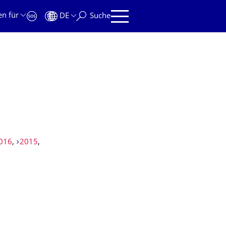
en für
DE
Suche
016
,
2015
,