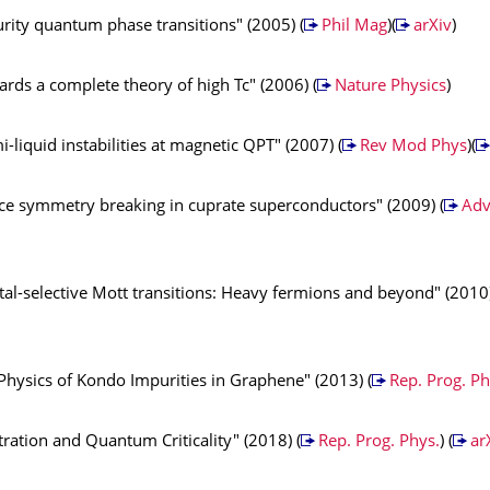
rity quantum phase transitions" (2005) (
Phil Mag
)(
arXiv
)
rds a complete theory of high Tc" (2006) (
Nature Physics
)
-liquid instabilities at magnetic QPT" (2007) (
Rev Mod Phys
)(
ice symmetry breaking in cuprate superconductors" (2009) (
Adv
al-selective Mott transitions: Heavy fermions and beyond" (2010)
Physics of Kondo Impurities in Graphene" (2013) (
Rep. Prog. Ph
ration and Quantum Criticality" (2018) (
Rep. Prog. Phys.
) (
ar