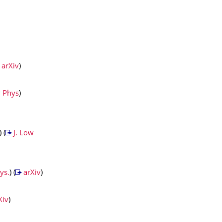
arXiv
)
 Phys
)
 (
J. Low
ys.
) (
arXiv
)
Xiv
)