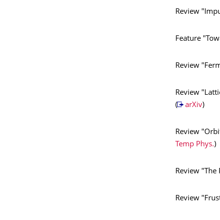
Review "Impu
Feature "Towa
Review "Fermi
Review "Latt
(
arXiv
)
Review "Orbit
Temp Phys.
)
Review "The 
Review "Frust