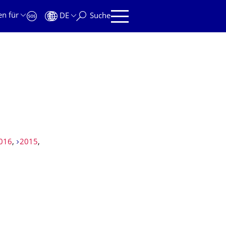
en für
DE
Suche
016
,
2015
,