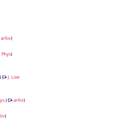
arXiv
)
 Phys
)
 (
J. Low
ys.
) (
arXiv
)
Xiv
)