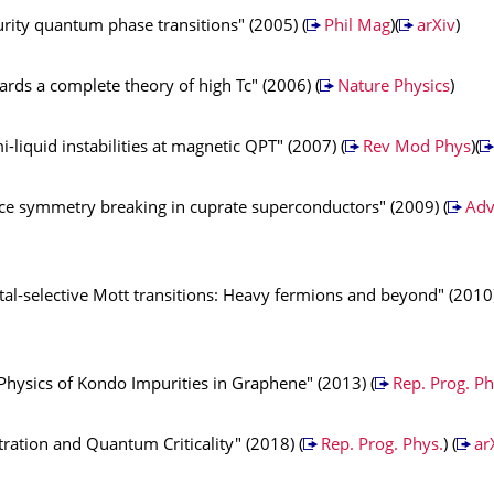
rity quantum phase transitions" (2005) (
Phil Mag
)(
arXiv
)
rds a complete theory of high Tc" (2006) (
Nature Physics
)
-liquid instabilities at magnetic QPT" (2007) (
Rev Mod Phys
)(
ice symmetry breaking in cuprate superconductors" (2009) (
Adv
al-selective Mott transitions: Heavy fermions and beyond" (2010)
Physics of Kondo Impurities in Graphene" (2013) (
Rep. Prog. Ph
ration and Quantum Criticality" (2018) (
Rep. Prog. Phys.
) (
ar