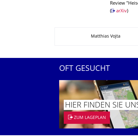
Review "Heise
(
arXiv
)
Zu dieser Seite
Matthias Vojta
OFT GESUCHT
HIER FINDEN SIE UN
ZUM LAGEPLAN