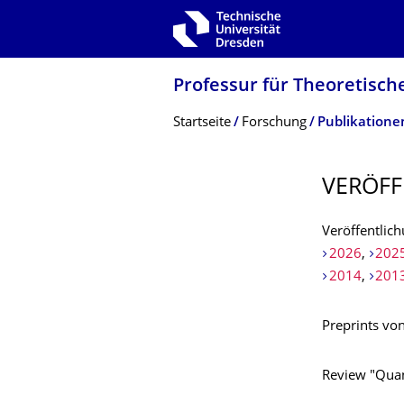
Zur Hauptnavigation springen
Zur Suche springen
Zum Inhalt springen
Professur für Theoretisch
Breadcrumb-Menü
Startseite
Forschung
Publikatione
VERÖFF
Veröffentlic
2026
,
202
2014
,
201
Preprints vo
Review "Quan