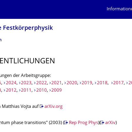
Information
e Festkörperphysik
n
ENTLI­CHUNGEN
hungen der Arbeitsgruppe:
5
,
2024
,
2023
,
2022
,
2021
,
2020
,
2019
,
2018
,
2017
,
2
3
,
2012
,
2011
,
2010
,
2009
n Matthias Vojta auf
arXiv.org
tum phase transitions" (2003) (
Rep Prog Phys
)(
arXiv
)