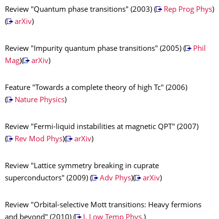
Review "Quantum phase transitions" (2003) (
Rep Prog Phys
)
(
arXiv
)
Review "Impurity quantum phase transitions" (2005) (
Phil
Mag
)(
arXiv
)
Feature "Towards a complete theory of high Tc" (2006)
(
Nature Physics
)
Review "Fermi-liquid instabilities at magnetic QPT" (2007)
(
Rev Mod Phys
)(
arXiv
)
Review "Lattice symmetry breaking in cuprate
superconductors" (2009) (
Adv Phys
)(
arXiv
)
Review "Orbital-selective Mott transitions: Heavy fermions
and beyond" (2010) (
J. Low Temp Phys.
)