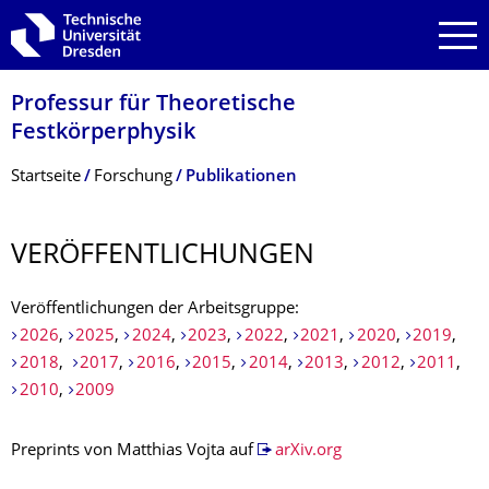
Zur Hauptnavigation springen
Zur Suche springen
Zum Inhalt springen
Professur für Theoretische
Festkörperphysik
Breadcrumb-Menü
Startseite
Forschung
Publikationen
VERÖFFENTLI­CHUNGEN
Veröffentlichungen der Arbeitsgruppe:
2026
,
2025
,
2024
,
2023
,
2022
,
2021
,
2020
,
2019
,
2018
,
2017
,
2016
,
2015
,
2014
,
2013
,
2012
,
2011
,
2010
,
2009
Preprints von Matthias Vojta auf
arXiv.org