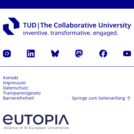
Instagram
LinkedIn
Bluesky
Mastodon
Facebook
Yout
Kontakt
Impressum
Datenschutz
Transparenzgesetz
Springe zum Seitenanfang
Barrierefreiheit