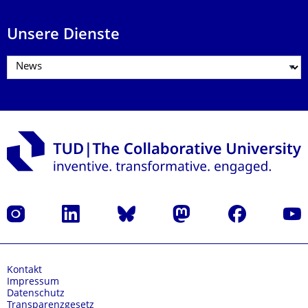
Unsere Dienste
Instagram
LinkedIn
Bluesky
Mastodon
Facebook
Yout
Kontakt
Impressum
Datenschutz
Transparenzgesetz