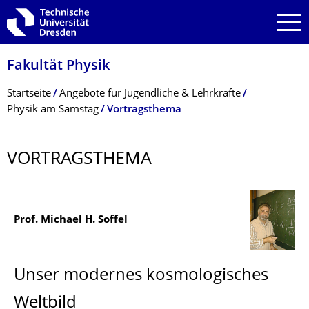
Zur Hauptnavigation springen
Zur Suche springen
Zum Inhalt springen
Fakultät Physik
Breadcrumb-Menü
Startseite
Angebote für Jugendliche & Lehrkräfte
Physik am Samstag
Vortragsthema
VORTRAGSTHEMA
Prof. Michael H. Soffel
Unser modernes kosmologisches
Weltbild