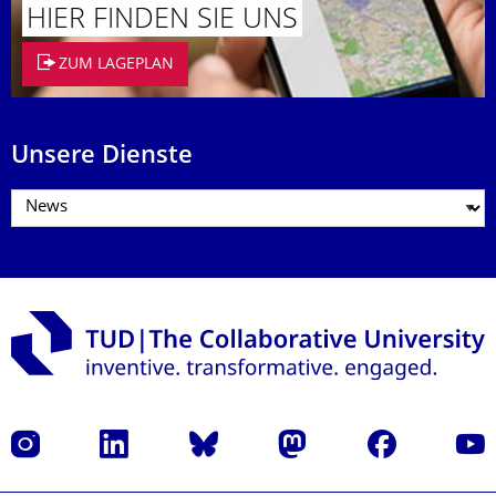
HIER FINDEN SIE UNS
ZUM LAGEPLAN
Unsere Dienste
Instagram
LinkedIn
Bluesky
Mastodon
Facebook
Yout