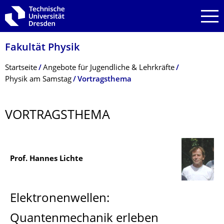
Zur Hauptnavigation springen
Zur Suche springen
Zum Inhalt springen
Fakultät Physik
Breadcrumb-Menü
Startseite
Angebote für Jugendliche & Lehrkräfte
Physik am Samstag
Vortragsthema
VORTRAGSTHEMA
Prof. Hannes Lichte
Elektronenwellen:
Quantenmechanik erleben