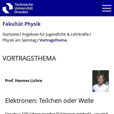
Zur Hauptnavigation springen
Zur Suche springen
Zum Inhalt springen
Fakultät Physik
Breadcrumb-Menü
Startseite
Angebote für Jugendliche & Lehrkräfte
Physik am Samstag
Vortragsthema
VORTRAGSTHEMA
Prof. Hannes Lichte
Elektronen: Teilchen oder Welle