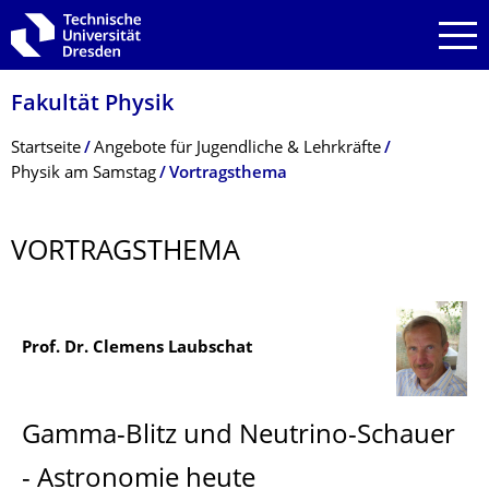
Zur Hauptnavigation springen
Zur Suche springen
Zum Inhalt springen
Fakultät Physik
Breadcrumb-Menü
Startseite
Angebote für Jugendliche & Lehrkräfte
Physik am Samstag
Vortragsthema
VORTRAGSTHEMA
Prof. Dr. Clemens Laubschat
Gamma-Blitz und Neutrino-Schauer
- Astronomie heute