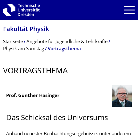
Zur Hauptnavigation springen
Zur Suche springen
Zum Inhalt springen
Fakultät Physik
Breadcrumb-Menü
Startseite
Angebote für Jugendliche & Lehrkräfte
Physik am Samstag
Vortragsthema
VORTRAGSTHEMA
Prof. Günther Hasinger
Das Schicksal des Universums
Anhand neuester Beobachtungsergebnisse, unter anderem