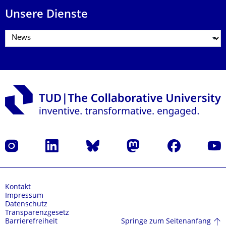
Unsere Dienste
Instagram
LinkedIn
Bluesky
Mastodon
Facebook
Yout
Kontakt
Impressum
Datenschutz
Transparenzgesetz
Springe zum Seitenanfang
Barrierefreiheit