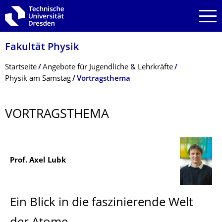
Zur Hauptnavigation springen
Zur Suche springen
Zum Inhalt springen
Fakultät Physik
Breadcrumb-Menü
Startseite
Angebote für Jugendliche & Lehrkräfte
Physik am Samstag
Vortragsthema
VORTRAGSTHEMA
Prof. Axel Lubk
Ein Blick in die faszinierende Welt