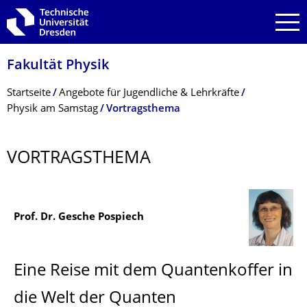
Zur Hauptnavigation springen
Zur Suche springen
Zum Inhalt springen
Fakultät Physik
Breadcrumb-Menü
Startseite
Angebote für Jugendliche & Lehrkräfte
Physik am Samstag
Vortragsthema
VORTRAGSTHEMA
Prof. Dr. Gesche Pospiech
Eine Reise mit dem Quantenkoffer in
die Welt der Quanten