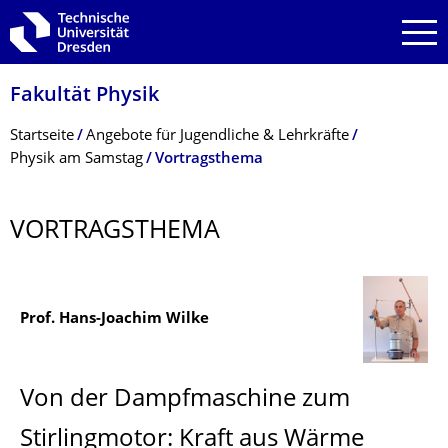
Zur Hauptnavigation springen
Zur Suche springen
Zum Inhalt springen
Fakultät Physik
Breadcrumb-Menü
Startseite
Angebote für Jugendliche & Lehrkräfte
Physik am Samstag
Vortragsthema
VORTRAGSTHEMA
Prof. Hans-Joachim Wilke
Von der Dampfmaschine zum
Stirlingmotor: Kraft aus Wärme