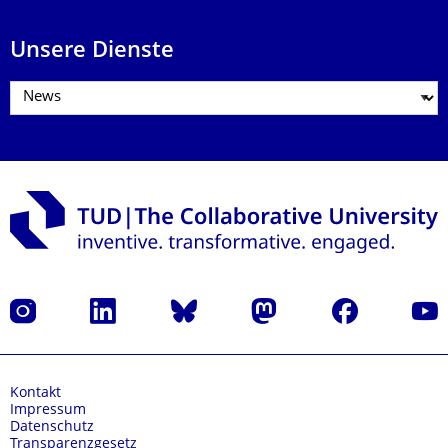
Unsere Dienste
Instagram
LinkedIn
Bluesky
Mastodon
Facebook
Yout
Kontakt
Impressum
Datenschutz
Transparenzgesetz