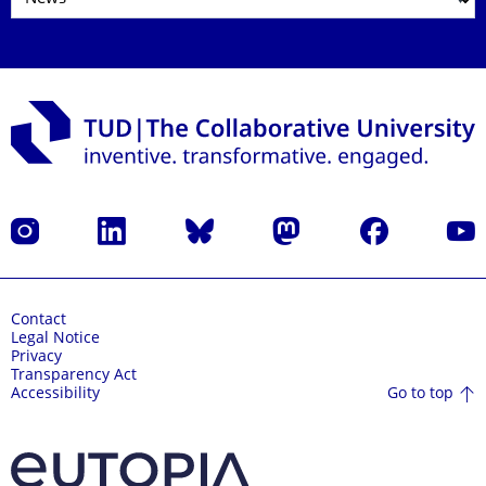
Instagram
LinkedIn
Bluesky
Mastodon
Facebook
YouT
Contact
Legal Notice
Privacy
Transparency Act
Go to top
Accessibility