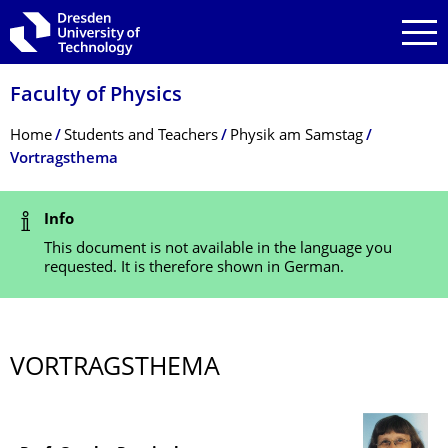
Skip to main navigation
Skip to search
Skip to content
Faculty of Physics
Breadcrumb Menu
Home
Students and Teachers
Physik am Samstag
Vortragsthema
Status Message
Info
This document is not available in the language you
requested. It is therefore shown in German.
VORTRAGSTHEMA