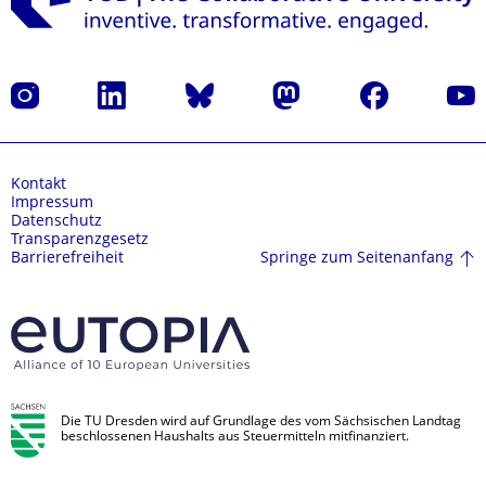
Instagram
LinkedIn
Bluesky
Mastodon
Facebook
Yout
Kontakt
Impressum
Datenschutz
Transparenzgesetz
Springe zum Seitenanfang
Barrierefreiheit
Die TU Dresden wird auf Grundlage des vom Sächsischen Landtag
beschlossenen Haushalts aus Steuermitteln mitfinanziert.