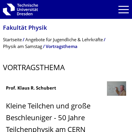
Zur Hauptnavigation springen
Zur Suche springen
Zum Inhalt springen
Fakultät Physik
Breadcrumb-Menü
Startseite
Angebote für Jugendliche & Lehrkräfte
Physik am Samstag
Vortragsthema
VORTRAGSTHEMA
Prof. Klaus R. Schubert
Kleine Teilchen und große
Beschleuniger - 50 Jahre
Teilchenphysik am CERN