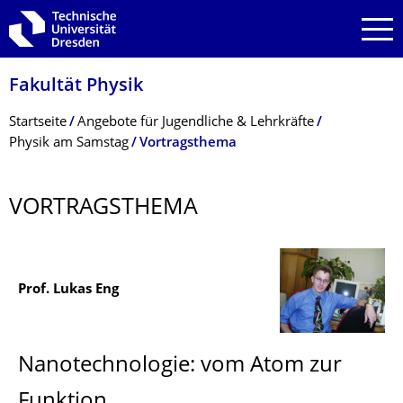
Zur Hauptnavigation springen
Zur Suche springen
Zum Inhalt springen
Fakultät Physik
Breadcrumb-Menü
Startseite
Angebote für Jugendliche & Lehrkräfte
Physik am Samstag
Vortragsthema
VORTRAGSTHEMA
Prof. Lukas Eng
Nanotechnologie: vom Atom zur
Funktion