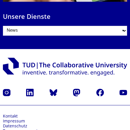
Unsere Dienste
Instagram
LinkedIn
Bluesky
Mastodon
Facebook
Yout
Kontakt
Impressum
Datenschutz