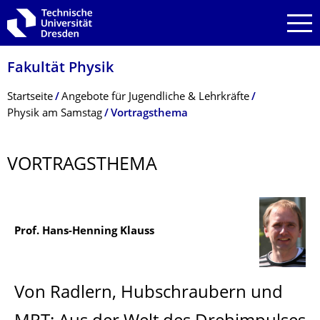
Zur Hauptnavigation springen
Zur Suche springen
Zum Inhalt springen
Fakultät Physik
Breadcrumb-Menü
Startseite
Angebote für Jugendliche & Lehrkräfte
Physik am Samstag
Vortragsthema
VORTRAGSTHEMA
Prof. Hans-Henning Klauss
Von Radlern, Hubschraubern und