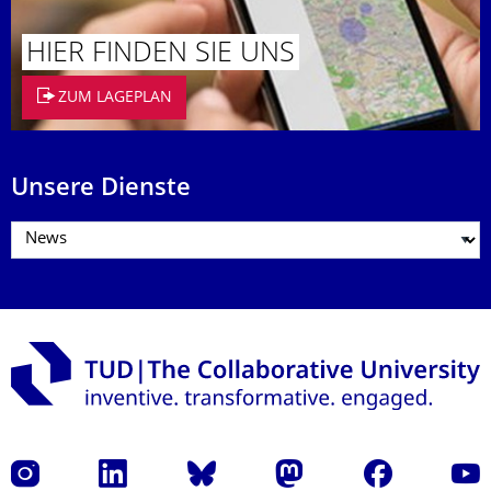
HIER FINDEN SIE UNS
ZUM LAGEPLAN
Unsere Dienste
Instagram
LinkedIn
Bluesky
Mastodon
Facebook
Yout