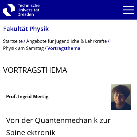
Zur Hauptnavigation springen
Zur Suche springen
Zum Inhalt springen
Fakultät Physik
Breadcrumb-Menü
Startseite
Angebote für Jugendliche & Lehrkräfte
Physik am Samstag
Vortragsthema
VORTRAGSTHEMA
Prof. Ingrid Mertig
Von der Quantenmechanik zur
Spinelektronik