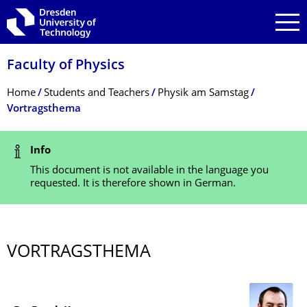
Skip to main navigation
Skip to search
Skip to content
Faculty of Physics
Breadcrumb Menu
Home
Students and Teachers
Physik am Samstag
Vortragsthema
Status Message
Info
This document is not available in the language you
requested. It is therefore shown in German.
VORTRAGSTHEMA