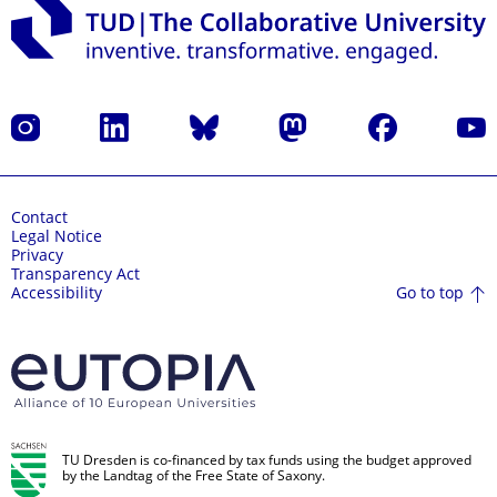
Instagram
LinkedIn
Bluesky
Mastodon
Facebook
YouT
Contact
Legal Notice
Privacy
Transparency Act
Go to top
Accessibility
TU Dresden is co-financed by tax funds using the budget approved
by the Landtag of the Free State of Saxony.